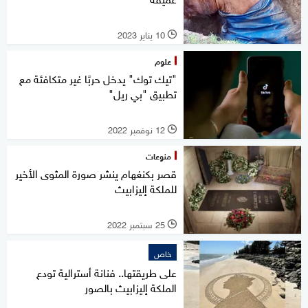
10 يناير 2023
l
علوم
"تيك توك" يدخل حربًا غير متكافئة مع
تطبيق "بي ريل"
12 نوفمبر 2022
l
منوعات
قصر بكنغهام ينشر صورة المثوى الأخير
للملكة إليزابيث
25 سبتمبر 2022
l
خاص
على طريقتها.. فنانة أسترالية تودع
الملكة إليزابيث بالصور