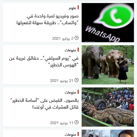
علوم
صور وفيديو لمرة واحدة في
"واتساب".. طريقة سهلة لتفعيلها
2 يوليو 2021
l
منوعات
في "يوم السيلفي".. حقائق غريبة عن
"الهوس الخطير"
21 يونيو 2021
l
منوعات
بالصور.. القبض على "أسامة الخطير"
قاتل العشرات في أوغندا
11 يونيو 2021
l
منوعات