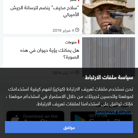
"سلاح مخيف" ينضم لترسانة الجيش
الأميركي
4 فبراير 2019
l
منوعات
هل يمكنك رؤية حيوان في هذه
الصورة؟
11 يناير 2019
l
سياسة ملفات الارتباط
نحن نستخدم ملفات تعريف الارتباط (كوكيز) لفهم كيفية استخدامك
العودة للأعلى
لموقعنا ولتحسين تجربتك. من خلال الاستمرار في استخدام موقعنا ،
فإنك توافق على استخدامنا لملفات تعريف الارتباط.
تحميل تطبيق الهاتف
سياسية الخصوصية
موافق