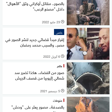
بالصور.. مقاتل أوكراني وثق "الأهوال"
داخل "مصنع الرعب"
23 مايو 2022
l
خاص
إقرار مبدأ قضائي جديد لنشر الصور في
مصر.. والسبب محمد رمضان
6 أبريل 2022
l
عالم
صور من الفضاء.. هكذا تضرر سد
شمالي إثيوبيا من قصف الجيش
5 ديسمبر 2021
l
منوعات
بالصدفة.. مصور يعثر على "وحش"