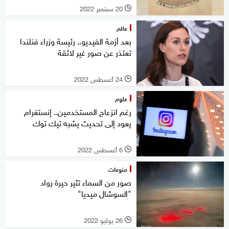
20 سبتمبر 2022
l
عالم
بعد أزمة الفيديو.. رئيسة وزراء فنلندا
تعتذر عن صور غير لائقة
24 أغسطس 2022
l
علوم
رغم انزعاج المستخدمين.. إنستغرام
يعود إلى تحديث يشبه تيك توك
6 أغسطس 2022
l
منوعات
صور من السماء تثير حيرة رواد
"السوشال ميديا"
26 يوليو 2022
l