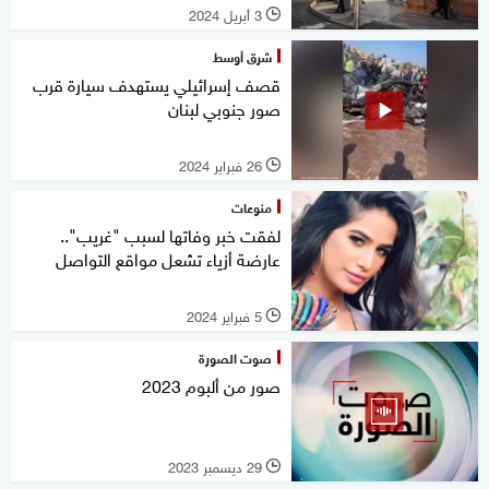
3 أبريل 2024
l
شرق أوسط
قصف إسرائيلي يستهدف سيارة قرب
صور جنوبي لبنان
26 فبراير 2024
l
منوعات
لفقت خبر وفاتها لسبب "غريب"..
عارضة أزياء تشعل مواقع التواصل
5 فبراير 2024
l
صوت الصورة
صور من ألبوم 2023
29 ديسمبر 2023
l