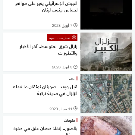
الجيش الإسرائيلي يغير على مواقع
لحماس جنوب لبنان
7 أبريل 2023
l
تغطية مستمرة
زلزال شرق المتوسط.. آخر الأخبار
والتطورات
3 أبريل 2023
l
عالم
قبل وبعد.. صورتان توثقان ما فعله
الزلزال في مدينة تركية
11 فبراير 2023
l
منوعات
بالصور.. إنقاذ حصان علق في حفرة
عميقة