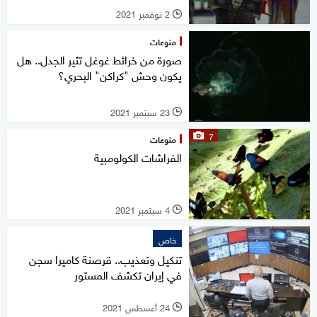
2 نوفمبر 2021
l
منوعات
صورة من خرائط غوغل تثير الجدل.. هل
يكون وحش "كراكن" البحري؟
23 سبتمبر 2021
l
7
منوعات
الفراشات الكولومبية
4 سبتمبر 2021
l
خاص
تنكيل وتعذيب.. قرصنة كاميرا سجن
في إيران تكشف المستور
24 أغسطس 2021
l