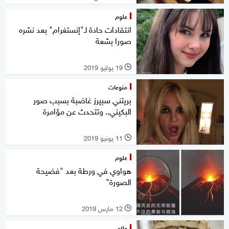
علوم
انتقادات حادة لـ"إنستغرام" بعد نشره
صورا بشعة
19 يوليو 2019
l
منوعات
بريتني سبيرز غاضبة بسبب صور
البكيني.. وتتحدث عن مؤامرة
11 يونيو 2019
l
علوم
هواوي في ورطة بعد "فضيحة
الصورة"
12 مارس 2019
l
عالم