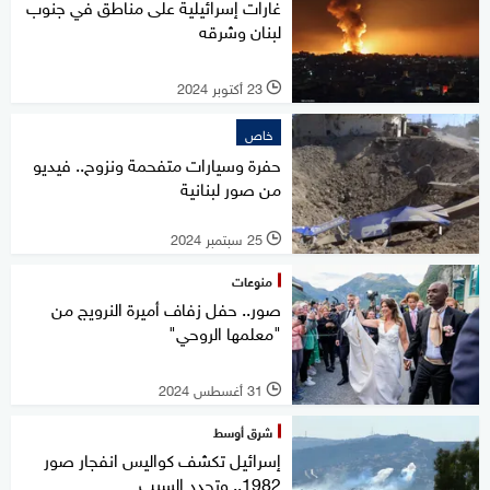
غارات إسرائيلية على مناطق في جنوب
لبنان وشرقه
23 أكتوبر 2024
l
خاص
حفرة وسيارات متفحمة ونزوح.. فيديو
من صور لبنانية
25 سبتمبر 2024
l
منوعات
صور.. حفل زفاف أميرة النرويج من
"معلمها الروحي"
31 أغسطس 2024
l
شرق أوسط
إسرائيل تكشف كواليس انفجار صور
1982.. وتحدد السبب