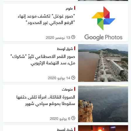
علوم
"صور غوغل" تكشف موعد إنهاء
"الرفع المجاني غير المحدود"
13 نوفمبر 2020
l
شرق أوسط
صور القمر الاصطناعي تثيرُ "شكوك"
ملء سد النهضة الإثيوبي
14 يوليو 2020
l
منوعات
الصورة القاتلة.. امرأة تلقى حتفها
سقوطا بموقع سياحي شهير
6 يوليو 2020
l
شرق أوسط