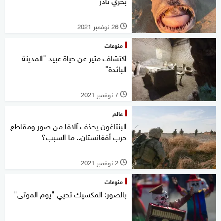
بحري نادر
26 نوفمبر 2021
l
منوعات
اكتشاف مثير عن حياة عبيد "المدينة
البائدة"
7 نوفمبر 2021
l
عالم
البنتاغون يحذف آلافا من صور ومقاطع
حرب أفغانستان.. ما السبب؟
2 نوفمبر 2021
l
منوعات
بالصور: المكسيك تحيي "يوم الموتى"