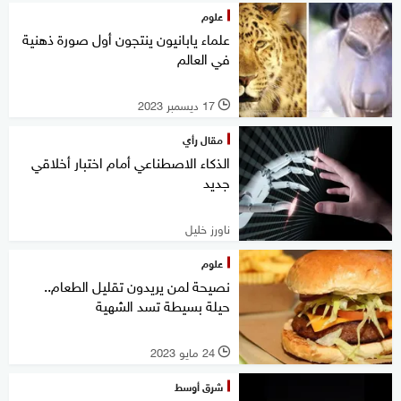
علوم
علماء يابانيون ينتجون أول صورة ذهنية
في العالم
17 ديسمبر 2023
l
مقال رأي
الذكاء الاصطناعي أمام اختبار أخلاقي
جديد
ناورز خليل
علوم
نصيحة لمن يريدون تقليل الطعام..
حيلة بسيطة تسد الشهية
24 مايو 2023
l
شرق أوسط