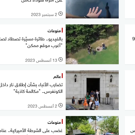
2 سبتمبر 2023
l
منوعات
ل مسنة عمرها 98
بالفيديو.. طائرة مسيّرة تصطاد لص
"أغرب موقع ممكن"
13 أغسطس 2023
l
عالم
تضارب الأنباء بشأن إطلاق نار داخل
الكونغرس.. "مكالمة كاذبة"
2 أغسطس 2023
l
منوعات
بض
غضب على الشرطة الأميركية.. عنا