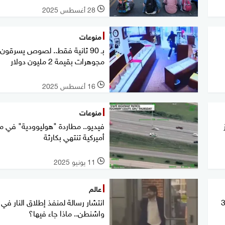
28 أغسطس 2025
l
منوعات
بـ 90 ثانية فقط.. لصوص يسرقون
مجوهرات بقيمة 2 مليون دولار
16 أغسطس 2025
l
منوعات
فيديو.. مطاردة "هوليوودية" في م
أميركية تنتهي بكارثة
11 يونيو 2025
l
عالم
و.. سائق غاضب يفتح النار على 3
انتشار رسالة لمنفذ إطلاق النار في
واشنطن.. ماذا جاء فيها؟