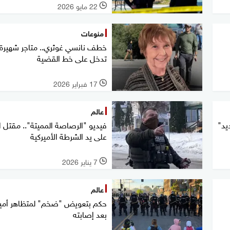
22 مايو 2026
l
منوعات
خطف نانسي غوثري.. متاجر شهيرة
تدخل على خط القضية
17 فبراير 2026
l
عالم
يد"
فيديو "الرصاصة المميتة".. مقتل ا
على يد الشرطة الأميركية
7 يناير 2026
l
عالم
حكم بتعويض "ضخم" لمتظاهر أمي
بعد إصابته