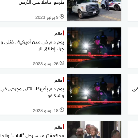
طرحوا حاملا على الأرض
9 يوليو 2023
l
عالم
يوم دام في مدن أميركية.. قتلى و
جراء إطلاق نار
26 يونيو 2023
l
عالم
في
يوم دام بأميركا.. قتلى وجرحى في
وشيكاغو
18 يونيو 2023
l
عالم
محاكمة ترامب.. رجل "الباب" والحا