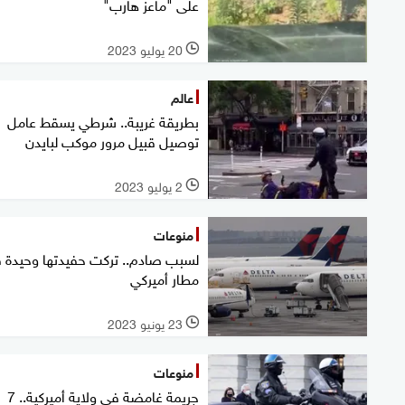
على "ماعز هارب"
20 يوليو 2023
l
عالم
بطريقة غريبة.. شرطي يسقط عامل
توصيل قبيل مرور موكب لبايدن
2 يوليو 2023
l
منوعات
لسبب صادم.. تركت حفيدتها وحيدة 
مطار أميركي
23 يونيو 2023
l
منوعات
جريمة غامضة في ولاية أميركية.. 7