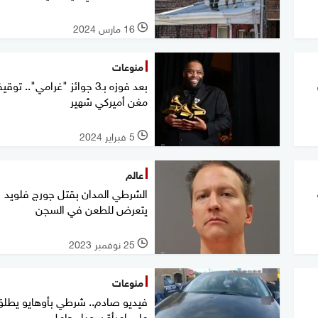
16 مارس 2024
l
منوعات
بعد فوزه بـ3 جوائز "غرامي".. تو
مغن أميركي شهير
5 فبراير 2024
l
عالم
الشرطي المدان بقتل جورج فلويد
يتعرض للطعن في السجن
25 نوفمبر 2023
l
منوعات
فيديو صادم.. شرطي بأوهايو يطلق ا
على امرأة سوداء حامل