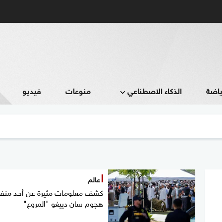
ياضة
الذكاء الاصطناعي
منوعات
فيديو
عالم
كشف معلومات مثيرة عن أحد منف
هجوم سان دييغو "المروع"