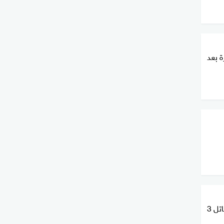
ة بعد
تفاصيل مثيرة.. الشرطة تصطاد "قاتل 3