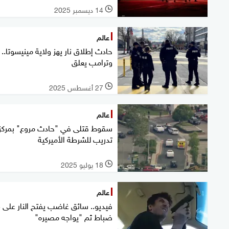
14 ديسمبر 2025
l
عالم
حادث إطلاق نار يهز ولاية مينيسوتا..
وترامب يعلق
27 أغسطس 2025
l
عالم
سقوط قتلى في "حادث مروع" بمركز
تدريب للشرطة الأميركية
18 يوليو 2025
l
عالم
فيدي
ضباط ثم "يواجه مصيره"