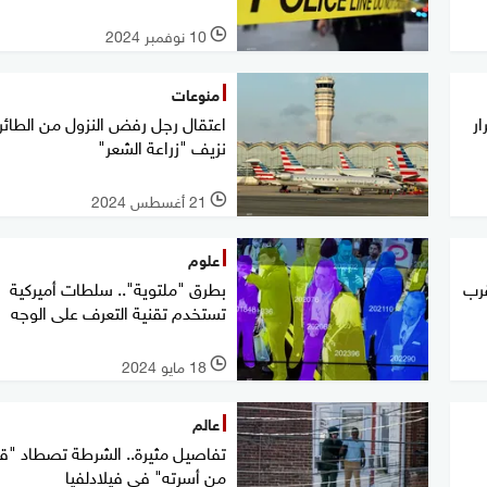
10 نوفمبر 2024
l
منوعات
ار
اعتقال رجل رفض النزول من الطائر
نزيف "زراعة الشعر"
21 أغسطس 2024
l
علوم
قرب
بطرق "ملتوية".. سلطات أميركية
تستخدم تقنية التعرف على الوجه
18 مايو 2024
l
عالم
من أسرته" في فيلادلفيا