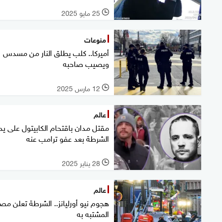
25 مايو 2025
l
منوعات
أميركا.. كلب يطلق النار من مسدس
ويصيب صاحبه
12 مارس 2025
l
عالم
مقتل مدان باقتحام الكابيتول على يد
الشرطة بعد عفو ترامب عنه
28 يناير 2025
l
عالم
هجوم نيو أورليانز.. الشرطة تعلن مصي
المشتبه به