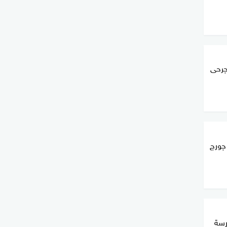
جرحى
 جورج
رسة