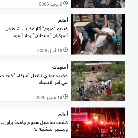
2 يونيو 2026
l
عالم
فيديو "مروع" أثار غضبا.. شرطيان
أميركيان "يسحلان" رجلا أسود
16 أبريل 2026
l
منوعات
قضية غوثري تشعل أميركا.. "خيط جد
في لغز الاختفاء
16 فبراير 2026
l
عالم
كشف تفاصيل هجوم جامعة براون..
ومصير المشتبه به