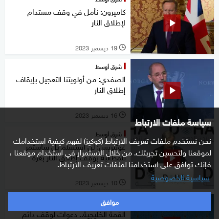
كاميرون: نأمل في وقف مستدام
لإطلاق النار
19 ديسمبر 2023
l
شرق أوسط
الصفدي: من أولويتنا التعجيل بإيقاف
إطلاق النار
16 ديسمبر 2023
l
سياسة ملفات الارتباط
شرق أوسط
نحن نستخدم ملفات تعريف الارتباط (كوكيز) لفهم كيفية استخدامك
غوتيريس: لن أستسلم بل سأستمر
لموقعنا ولتحسين تجربتك. من خلال الاستمرار في استخدام موقعنا ،
للمطالبة بوقف إطلاق النار بغزة
فإنك توافق على استخدامنا لملفات تعريف الارتباط.
سياسية الخصوصية
10 ديسمبر 2023
l
موافق
غرفة الأخبار
القمة الخليجية.. دعوات لوقف دائم