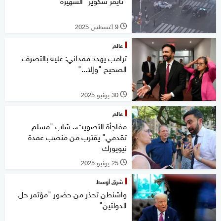
"تايمز سكوير" الشهيرة
9 أغسطس 2025
l
عالم
ترامب يهدد ممداني: عليه بالتصرف
الصحيح "وإلا..."
30 يونيو 2025
l
عالم
مفاجأة التصويت.. شاب "مسلم
تقدمي" يقترب من منصب عمدة
نيويورك
25 يونيو 2025
l
شرق أوسط
واشنطن تحذر من حضور "مؤتمر حل
الدولتين"