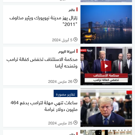
عالم
زلزال يهز مدينة نيويورك ويثير مخاوف
"2011"
5 أبريل 2024
l
أميركا اليوم
محكمة الاستئناف تخفض كفالة ترامب
وتمنحه أياما
26 مارس 2024
l
تقارير مصورة
ساعات تنهي مهلة لترامب بدفع 464
مليون دولار غرامة
25 مارس 2024
l
عالم