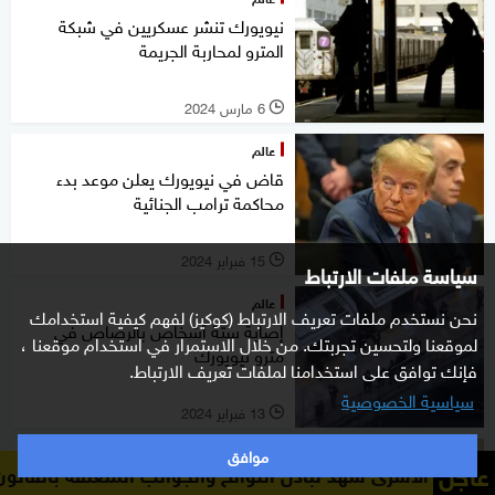
نيويورك تنشر عسكريين في شبكة
المترو لمحاربة الجريمة
6 مارس 2024
l
عالم
قاض في نيويورك يعلن موعد بدء
محاكمة ترامب الجنائية
15 فبراير 2024
l
سياسة ملفات الارتباط
عالم
نحن نستخدم ملفات تعريف الارتباط (كوكيز) لفهم كيفية استخدامك
إصابة ستة أشخاص بالرصاص في
لموقعنا ولتحسين تجربتك. من خلال الاستمرار في استخدام موقعنا ،
مترو نيويورك
فإنك توافق على استخدامنا لملفات تعريف الارتباط.
سياسية الخصوصية
13 فبراير 2024
l
موافق
عالم
عاجل
د تبادل اللوائح والجوانب المتعلقة بالقانون الدولي
مصادر ال
صحيفة أميركية: النفق السري بالمعبد