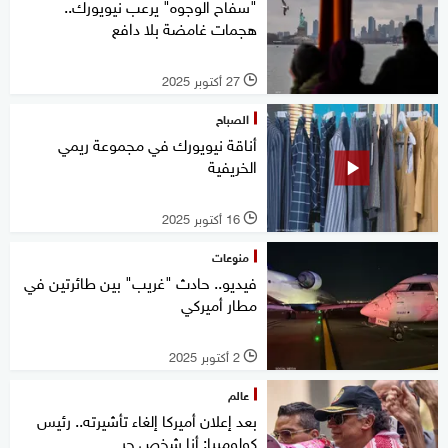
"سفاح الوجوه" يرعب نيويورك..
هجمات غامضة بلا دافع
27 أكتوبر 2025
l
الصباح
أناقة نيويورك في مجموعة ريمي
الخريفية
16 أكتوبر 2025
l
منوعات
فيديو.. حادث "غريب" بين طائرتين في
مطار أميركي
2 أكتوبر 2025
l
عالم
بعد إعلان أميركا إلغاء تأشيرته.. رئيس
كولومبيا: أنا شخص حر