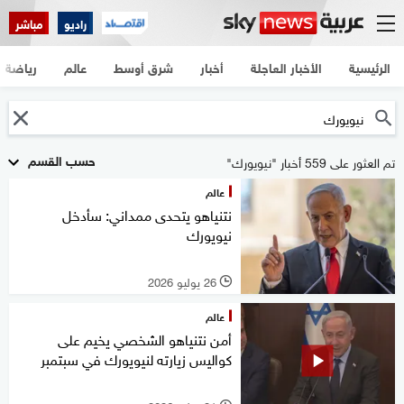
راديو
مباشر
الرئيسية
الأخبار العاجلة
أخبار
شرق أوسط
عالم
رياضة
حسب القسم
تم العثور على 559 أخبار "نيويورك"
عالم
نتنياهو يتحدى ممداني: سأدخل
نيويورك
26 يوليو 2026
l
عالم
أمن نتنياهو الشخصي يخيم على
كواليس زيارته لنيويورك في سبتمبر