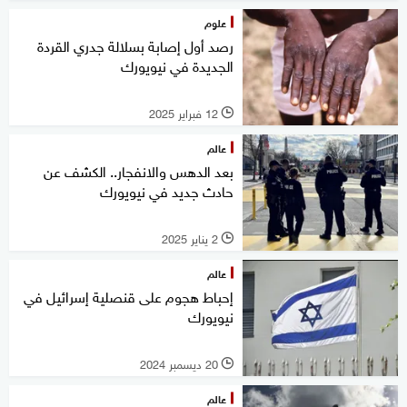
علوم
رصد أول إصابة بسلالة جدري القردة
الجديدة في نيويورك
12 فبراير 2025
l
عالم
بعد الدهس والانفجار.. الكشف عن
حادث جديد في نيويورك
2 يناير 2025
l
عالم
إحباط هجوم على قنصلية إسرائيل في
نيويورك
20 ديسمبر 2024
l
عالم