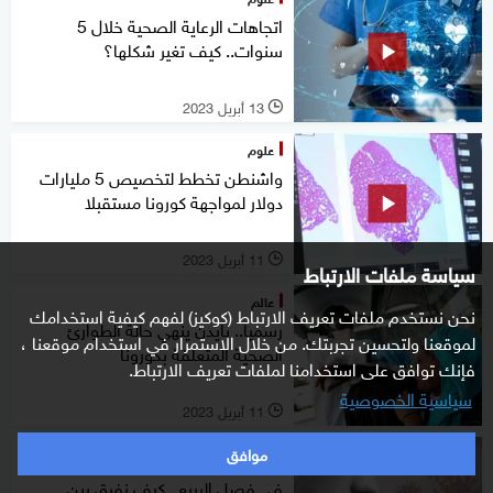
اتجاهات الرعاية الصحية خلال 5
سنوات.. كيف تغير شكلها؟
13 أبريل 2023
l
علوم
واشنطن تخطط لتخصيص 5 مليارات
دولار لمواجهة كورونا مستقبلا
11 أبريل 2023
l
سياسة ملفات الارتباط
عالم
نحن نستخدم ملفات تعريف الارتباط (كوكيز) لفهم كيفية استخدامك
رسميا.. بايدن ينهي حالة الطوارئ
لموقعنا ولتحسين تجربتك. من خلال الاستمرار في استخدام موقعنا ،
الصحية المتعلقة بكورونا
فإنك توافق على استخدامنا لملفات تعريف الارتباط.
سياسية الخصوصية
11 أبريل 2023
l
موافق
خاص
في فصل الربيع.. كيف نفرق بين