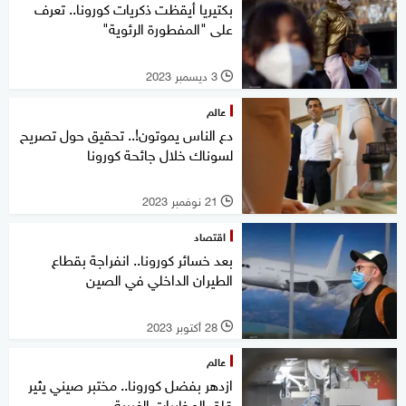
بكتيريا أيقظت ذكريات كورونا.. تعرف
على "المفطورة الرئوية"
3 ديسمبر 2023
l
عالم
دع الناس يموتون!.. تحقيق حول تصريح
لسوناك خلال جائحة كورونا
21 نوفمبر 2023
l
اقتصاد
بعد خسائر كورونا.. انفراجة بقطاع
الطيران الداخلي في الصين
28 أكتوبر 2023
l
عالم
ازدهر بفضل كورونا.. مختبر صيني يثير
قلق المخابرات الغربية