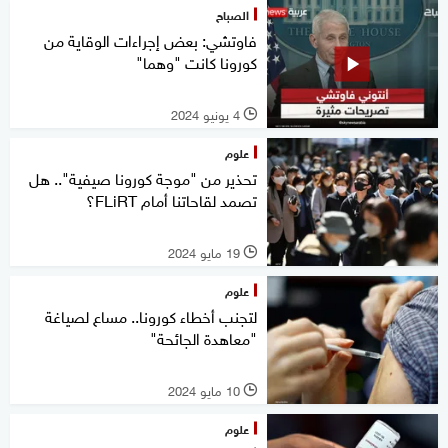
الصباح
فاوتشي: بعض إجراءات الوقاية من
كورونا كانت "وهما"
4 يونيو 2024
l
علوم
تحذير من "موجة كورونا صيفية".. هل
تصمد لقاحاتنا أمام FLiRT؟
19 مايو 2024
l
علوم
لتجنب أخطاء كورونا.. مساع لصياغة
"معاهدة الجائحة"
10 مايو 2024
l
علوم