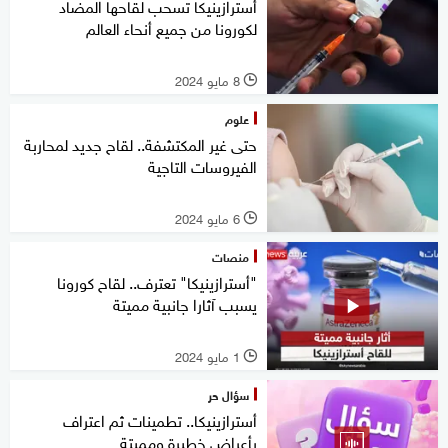
أسترازينيكا تسحب لقاحها المضاد
لكورونا من جميع أنحاء العالم
8 مايو 2024
l
علوم
حتى غير المكتشفة.. لقاح جديد لمحاربة
الفيروسات التاجية
6 مايو 2024
l
منصات
"أسترازينيكا" تعترف.. لقاح كورونا
يسبب آثارا جانبية مميتة
1 مايو 2024
l
سؤال حر
أسترازينيكا.. تطمينات ثم اعتراف
بأعراض خطيرة ومميتة