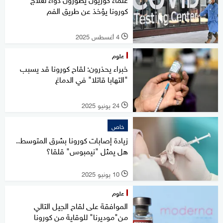
كورونا يؤخذ عن طريق الفم
4 أغسطس 2025
l
علوم
خبراء يحذرون: لقاح كورونا قد يسبب
"التهابا قاتلا" في الدماغ
24 يونيو 2025
l
خاص
زيادة إصابات كورونا بشرق المتوسط..
هل يمثل "نيمبوس" قلقا؟
10 يونيو 2025
l
علوم
الموافقة على لقاح الجيل التالي
من"موديرنا" للوقاية من كورونا