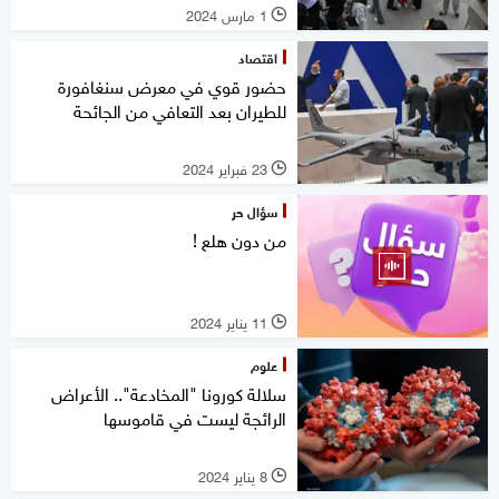
1 مارس 2024
l
اقتصاد
حضور قوي في معرض سنغافورة
للطيران بعد التعافي من الجائحة
23 فبراير 2024
l
سؤال حر
من دون هلع !
11 يناير 2024
l
علوم
سلالة كورونا "المخادعة".. الأعراض
الرائجة ليست في قاموسها
8 يناير 2024
l