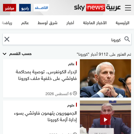
راديو
مباشر
الرئيسية
الأخبار العاجلة
أخبار
شرق أوسط
عالم
رياضة
حسب القسم
تم العثور على 9112 أخبار "كورونا"
عالم
ازدراء الكونغرس.. توصية بمحاكمة
فاوتشي على خلفية ملف كورونا
6 أغسطس 2026
l
علوم
الجمهوريون يتهمون فاوتشي بسوء
إدارة أزمة كورونا