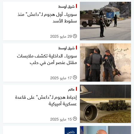
شرق أوسط
سوريا.. أول هجوم لـ"داعش" منذ
سقوط الأسد
29 مايو 2025
l
شرق أوسط
سوريا.. الداخلية تكشف ملابسات
مقتل عنصر أمن في حلب
17 مايو 2025
l
عالم
إحباط هجوم لـ"داعش" على قاعدة
عسكرية أميركية
15 مايو 2025
l
خاص