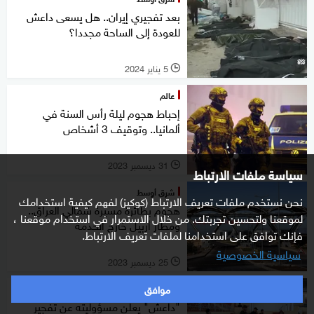
بعد تفجيري إيران.. هل يسعى داعش
للعودة إلى الساحة مجددا؟
5 يناير 2024
l
عالم
إحباط هجوم ليلة رأس السنة في
ألمانيا.. وتوقيف 3 أشخاص
31 ديسمبر 2023
l
سياسة ملفات الارتباط
شرق أوسط
نحن نستخدم ملفات تعريف الارتباط (كوكيز) لفهم كيفية استخدامك
هجوم بطائرة مسيرة شمالي العراق..
لموقعنا ولتحسين تجربتك. من خلال الاستمرار في استخدام موقعنا ،
ومطار أربيل خارج الخدمة
فإنك توافق على استخدامنا لملفات تعريف الارتباط.
سياسية الخصوصية
25 ديسمبر 2023
l
موافق
عالم
"داعش" يعلن مسؤوليته عن تفجير