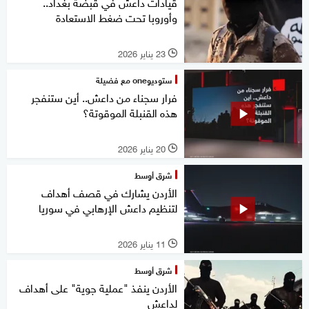
قيادات داعش في قبضة بغداد..
وأوروبا تحت ضغط الاستعادة
23 يناير 2026
l
ستوديوone مع فضيلة
فرار سجناء من داعش.. أين ستنفجر
هذه القنبلة الموقوتة؟
20 يناير 2026
l
شرق أوسط
الأردن يشارك في قصف أهداف
لتنظيم داعش الإرهابي في سوريا
11 يناير 2026
l
شرق أوسط
الأردن ينفذ "عملية جوية" على أهداف
لداعش