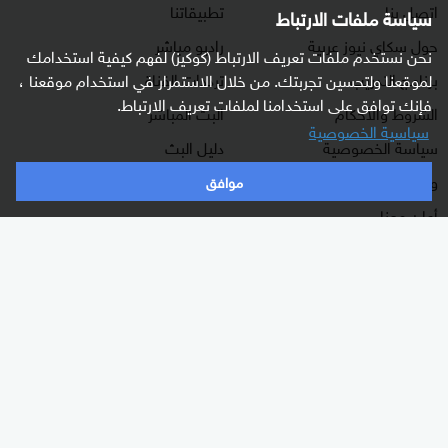
اتصل بنا
تطبيقاتنا
سياسة ملفات الارتباط
حول سكاي نيوز عربية
راديو مباشر
نحن نستخدم ملفات تعريف الارتباط (كوكيز) لفهم كيفية استخدامك
برنامج التدريب
ترددات القناة
لموقعنا ولتحسين تجربتك. من خلال الاستمرار في استخدام موقعنا ،
فإنك توافق على استخدامنا لملفات تعريف الارتباط.
الشروط والأحكام
البث المباشر
سياسية الخصوصية
سياسة الخصوصية
دليل البث
وظائف شاغرة
موافق
أعلن معنا
شاركنا برأيك
الأقسام
برامجنا
شرق أوسط
غرفة الأخبار
عالم
السؤال الصعب
رياضة
رادار