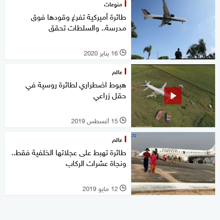
منوعات
طائرة أميركية تفرغ وقودها فوق
مدرسة.. والسلطات تحقق
16 يناير 2020
l
عالم
هبوط اضطراري لطائرة روسية في
حقل زراعي
15 أغسطس 2019
l
عالم
طائرة تهبط على عجلاتها الخلفية فقط..
ونجاة عشرات الركاب
12 مايو 2019
l