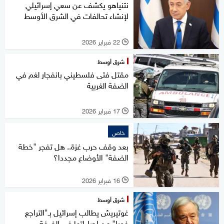
نتنياهو يكشف عن سعي إسرائيلي
لإنشاء تحالفات في الشرق الأوسط
22 فبراير 2026
l
شرق أوسط
مقتل فتى فلسطيني بانفجار لغم في
الضفة الغربية
17 فبراير 2026
l
خاص
بعد وقف حرب غزة.. هل تفجر "خطة
الضفة" الأوضاع مجددا؟
16 فبراير 2026
l
شرق أوسط
غوتيريش يطالب إسرائيل بـ"التراجع
فورا" عن إجراءاتها في الضفة