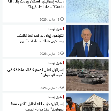
رسالة إسرائيلية لسكان بيروت بالـ"QR
Code".. ماذا جاء فيها؟
13 مارس 2026
l
شرق أوسط
نتنياهو: إيران لم تعد كما كانت..
وستكون هناك مفاجآت أخرى
12 مارس 2026
l
شرق أوسط
إسرائيل تعلن تصفية قائد منطقة في
"قوة الرضوان"
12 مارس 2026
l
شرق أوسط
إسرائيل: حزب الله أطلق "أكبر دفعة
صواريخ" منذ بداية الحرب