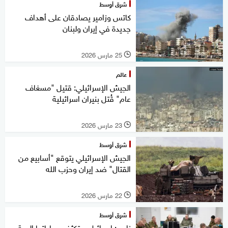
شرق أوسط
كاتس وزامير يصادقان على أهداف
جديدة في إيران ولبنان
25 مارس 2026
l
عالم
الجيش الإسرائيلي: قتيل "مسغاف
عام" قُتل بنيران اسرائيلية
23 مارس 2026
l
شرق أوسط
الجيش الإسرائيلي يتوقع "أسابيع من
القتال" ضد إيران وحزب الله
22 مارس 2026
l
شرق أوسط
زامير: إسرائيل ستكثف عملياتها البرية