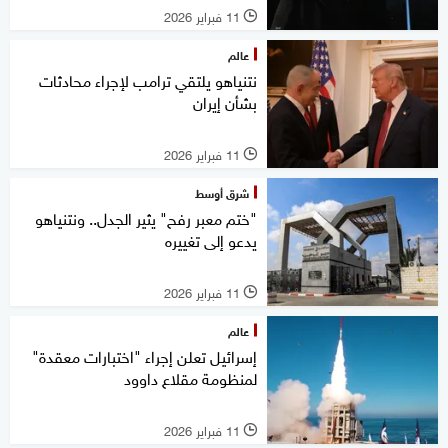
11 فبراير 2026
l
عالم
نتنياهو يلتقي ترامب لإجراء محادثات
بشأن إيران
11 فبراير 2026
l
شرق أوسط
"ختم معبر رفح" يثير الجدل.. ونتنياهو
يدعو إلى تغييره
11 فبراير 2026
l
عالم
إسرائيل تعلن إجراء "اختبارات معقدة"
لمنظومة مقلاع داوود
11 فبراير 2026
l