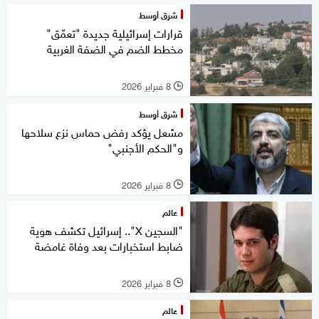
شرق أوسط
قرارات إسرائيلية جديدة "تعمّق"
مخطط الضم في الضفة الغربية
8 فبراير 2026
l
شرق أوسط
مشعل يؤكد رفض حماس نزع سلاحها
و"الحكم الأجنبي"
8 فبراير 2026
l
عالم
"السجين X".. إسرائيل تكشف هوية
ضابط استخبارات بعد وفاة غامضة
8 فبراير 2026
l
عالم