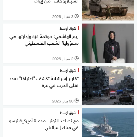
السيناريوهات" من إيران
3 فبراير 2026
l
شرق أوسط
ريم الهاشمي: حوكمة غزة وإدارتها هي
مسؤولية الشعب الفلسطيني
2 فبراير 2026
l
شرق أوسط
تقارير إسرائيلية تكشف "اعترافا" بعدد
قتلى الحرب في غزة
30 يناير 2026
l
شرق أوسط
مع تصاعد التوتر.. مدمرة أميركية ترسو
في ميناء إسرائيلي