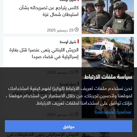
كاتس يتراجع عن تصريحاته بشأن
استيطان شمال غزة
23 ديسمبر 2025
l
شرق أوسط
الجيش اللبناني ينعى عنصرا قتل بغارة
إسرائيلية في قضاء صيدا
23 ديسمبر 2025
l
سياسة ملفات الارتباط
شرق أوسط
نحن نستخدم ملفات تعريف الارتباط (كوكيز) لفهم كيفية استخدامك
نتنياهو: إسرائيل تعلم أن إيران تجري
لموقعنا ولتحسين تجربتك. من خلال الاستمرار في استخدام موقعنا ،
"تدريبات" مؤخرا
فإنك توافق على استخدامنا لملفات تعريف الارتباط.
سياسية الخصوصية
22 ديسمبر 2025
l
موافق
شرق أوسط
الجيش الإسرائيلي ينهي التحقيقات في