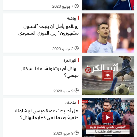
7 يونيو 2023
l
رياضة
رونالدو يأمل أن يتبعه "لاعبون
مشهورون" إلى الدوري السعودي
2 يونيو 2023
l
أثير الكرة
الهلال أم برشلونة.. ماذا سيختار
ميسي؟
9 مايو 2023
l
منصات
هل أصبحت عودة ميسي لبرشلونة
حتمية بعدما نفى ذهابه للهلال؟
9 مايو 2023
l