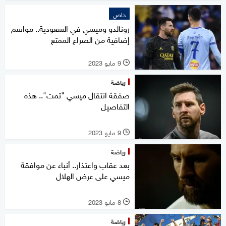
خاص
رونالدو وميسي في السعودية.. مواسم
إضافية من الصراع الممتع
9 مايو 2023
l
رياضة
صفقة انتقال ميسي "تمت".. هذه
التفاصيل
9 مايو 2023
l
رياضة
بعد عقاب واعتذار.. أنباء عن موافقة
ميسي على عرض الهلال
8 مايو 2023
l
رياضة