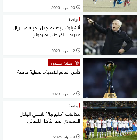
20 فبراير 2023
l
رياضة
أنشيلوتي يحسم جدل رحيله عن ريال
مدريد.. باق حتى يطردوني
12 فبراير 2023
l
تغطية مستمرة
كأس العالم للأندية.. تغطية خاصة
12 فبراير 2023
l
رياضة
مكافآت "مليونية" للاعبي الهلال
السعودي بعد التأهل للنهائي
8 فبراير 2023
l