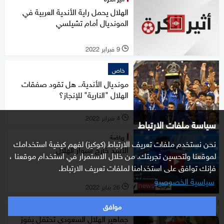
الهلال يحمل راية الأندية العربية في
المونديال أمام تشيلسي
9 فبراير 2022
l
خاص
مونديال الأندية.. هل تقود صفقات
الهلال "النارية" للإنجاز؟
4 فبراير 2022
l
سياسة ملفات الارتباط
رياضة
نحن نستخدم ملفات تعريف الارتباط (كوكيز) لفهم كيفية استخدامك
الأسد خارج أسوار الهلال
لموقعنا ولتحسين تجربتك. من خلال الاستمرار في استخدام موقعنا ،
فإنك توافق على استخدامنا لملفات تعريف الارتباط.
سياسية الخصوصية
26 يناير 2022
l
موافق
رياضة
جماهير الهلال السعودي تحتفل بفوز