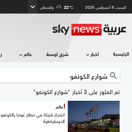
السبت 8 أغسطس 2026
°C
22
واشنطن
الرئيسية
أخبار
شرق أوسط
عالم
ر
تم العثور على 3 أخبار "شوارع الكونغو"
عالم
انفجار قنبلة في مطار غوما بالكونغو
الديمقراطية