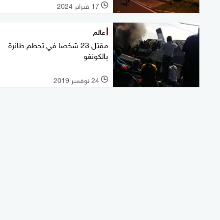
17 فبراير 2024
l
عالم
مقتل 23 شخصا في تحطم طائرة
بالكونغو
24 نوفمبر 2019
l