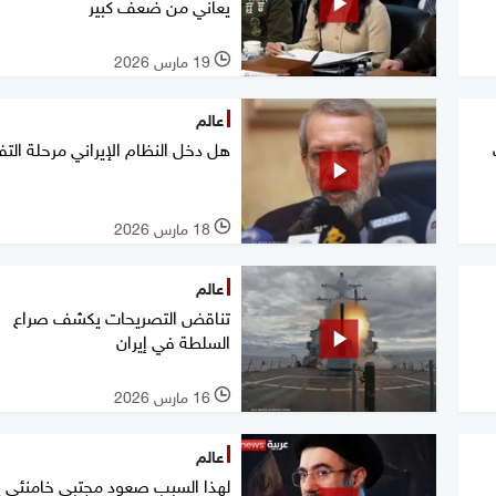
يعاني من ضعف كبير
19 مارس 2026
l
عالم
هل دخل النظام الإيراني مرحلة ال
18 مارس 2026
l
عالم
تناقض التصريحات يكشف صراع
السلطة في إيران
16 مارس 2026
l
عالم
لهذا السبب صعود مجتبى خامنئي 