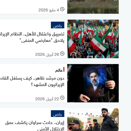
4 مايو 2026
l
خاص
تضييق واعتقال للأهل.. النظام الإيرا
يلاحق "معارضي المنفى"
26 أبريل 2026
l
عالم
دون مرشد ظاهر.. كيف يستغل القادة
الإيرانيون المشهد؟
22 أبريل 2026
l
خاص
إيران.. حادث سراوان يكشف عمق
الاختلال الأمني