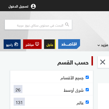
تسجيل الدخول
مزيد
عاجل
مباشر
راديو
حسب القسم
جميع الأقسام
26
شرق أوسط
131
عالم