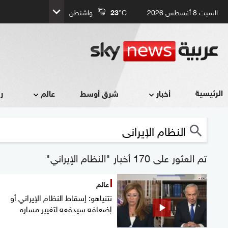
السبت 8 أغسطس 2026
°C
23
واشنطن
الرئيسية
أخبار
شرق أوسط
عالم
ر
تم العثور على 170 أخبار "النظام الإيراني"
عالم
نتنياهو: إسقاط النظام الإيراني أو
إضعافه سيدفعه لتغيير مساره