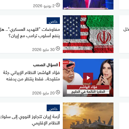
2 يونيو 2026
l
خاص
خل
مفاوضات "التهديد العسكري".. هل
ينفع أسلوب ترامب مع إيران؟
30 مايو 2026
l
السؤال الصعب
فؤاد الهاشم: النظام الإيراني جثة
متقيحة.. فقط ينتظر من يدفنه
20 مايو 2026
l
خاص
أزمة إيران تتجاوز النووي إلى سلوك
النظام الإقليمي