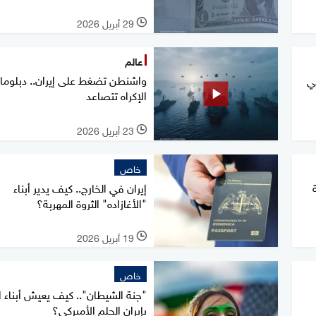
29 أبريل 2026
l
عالم
واشنطن تضغط على إيران.. دبلوما
ني
الإكراه تتصاعد
23 أبريل 2026
l
خاص
إيران في الخارج.. كيف يدير أبناء
"الأغازاده" الثروة المهربة؟
19 أبريل 2026
l
خاص
"جنة الشيطان".. كيف يعيش أبناء ا
بإيران الحلم الأميركي؟