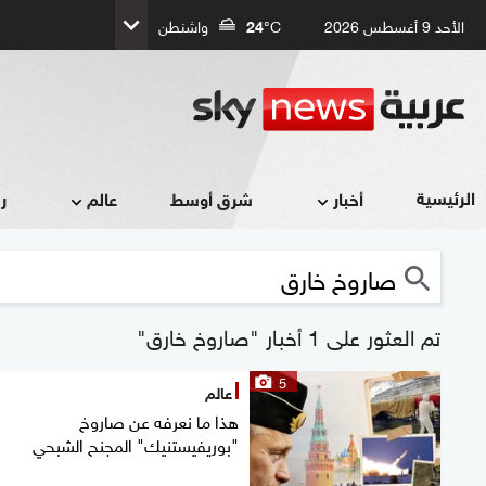
الأحد 9 أغسطس 2026
°C
24
واشنطن
الرئيسية
أخبار
شرق أوسط
عالم
ر
تم العثور على 1 أخبار "صاروخ خارق"
5
عالم
هذا ما نعرفه عن صاروخ
"بوريفيستنيك" المجنح الشبحي