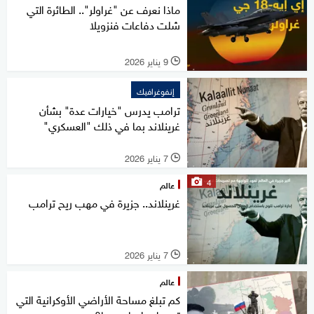
ماذا نعرف عن "غراولر".. الطائرة التي
شلت دفاعات فنزويلا
9 يناير 2026
l
إنفوغرافيك
ترامب يدرس "خيارات عدة" بشأن
غرينلاند بما في ذلك "العسكري"
7 يناير 2026
l
4
عالم
غرينلاند.. جزيرة في مهب ريح ترامب
7 يناير 2026
l
عالم
كم تبلغ مساحة الأراضي الأوكرانية التي