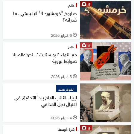
5
عالم
صاروخ "خرمشهر- 4" الباليستي.. ما
قدراته؟
6 فبراير 2026
l
5
عالم
مع انتهاء "نيو ستارت".. نحو عالم بلا
ضوابط نووية
5 فبراير 2026
l
إنفوغرافيك
ليبيا.. النائب العام يبدأ التحقيق في
اغتيال نجل القذافي
4 فبراير 2026
l
5
شرق أوسط