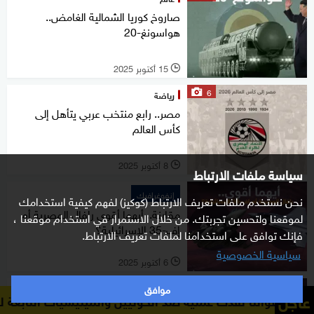
صاروخ كوريا الشمالية الغامض..
هواسونغ-20
15 أكتوبر 2025
l
6
رياضة
مصر.. رابع منتخب عربي يتأهل إلى
كأس العالم
8 أكتوبر 2025
l
سياسة ملفات الارتباط
إنفوغرافيك
نحن نستخدم ملفات تعريف الارتباط (كوكيز) لفهم كيفية استخدامك
مقارنة.. أيهما أقوى رافال المصرية أم
لموقعنا ولتحسين تجربتك. من خلال الاستمرار في استخدام موقعنا ،
إف-35 الإسرائيلية؟
فإنك توافق على استخدامنا لملفات تعريف الارتباط.
سياسية الخصوصية
6 أكتوبر 2025
l
8
موافق
شرق أوسط
عاجل
 عملية ضد الحوثيين والميليشيات التابعة لهم
المتحدث باسم 
أيهما أقوى رافال المصرية أم إف-35