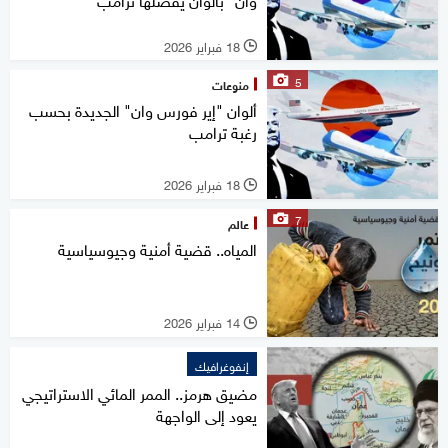
18 فبراير 2026
l
5
منوعات
ألوان "إير فورس وان" الجديدة بحسب
رغبة ترامب
18 فبراير 2026
l
7
عالم
المياه.. قضية أمنية وجيوسياسية
14 فبراير 2026
l
إنفوغرافيك
مضيق هرمز.. الممر المائي الاستراتيجي
يعود إلى الواجهة