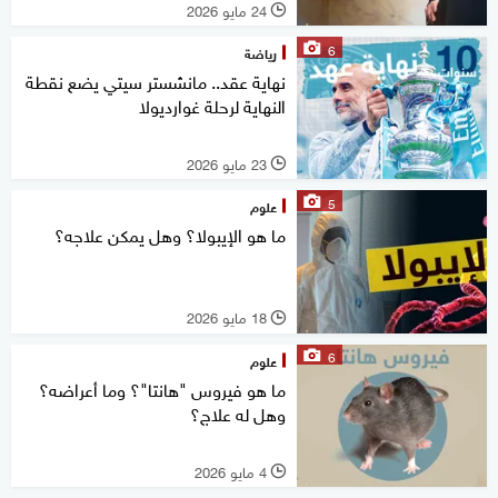
24 مايو 2026
l
6
رياضة
نهاية عقد.. مانشستر سيتي يضع نقطة
النهاية لرحلة غوارديولا
23 مايو 2026
l
5
علوم
ما هو الإيبولا؟ وهل يمكن علاجه؟
18 مايو 2026
l
6
علوم
ما هو فيروس "هانتا"؟ وما أعراضه؟
وهل له علاج؟
4 مايو 2026
l