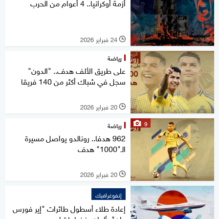
أزمة أوكرانيا.. 4 أعوام من الحرب
24 فبراير 2026
l
رياضة
على طريق الألف هدف.. "الدون"
سجل في شباك أكثر من 140 فريقا
20 فبراير 2026
l
9
رياضة
962 هدفا.. رونالدو يواصل مسيرة
الـ"1000" هدف
20 فبراير 2026
l
إنفوغرافيك
إعادة طلاء أسطول طائرات "إير فورس
وان" بألوان يفضلها ترامب