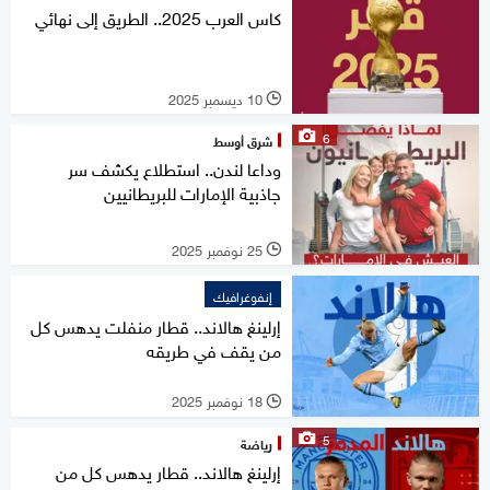
كاس العرب 2025.. الطريق إلى نهائي
10 ديسمبر 2025
l
6
شرق أوسط
وداعا لندن.. استطلاع يكشف سر
جاذبية الإمارات للبريطانيين
25 نوفمبر 2025
l
إنفوغرافيك
إرلينغ هالاند.. قطار منفلت يدهس كل
من يقف في طريقه
18 نوفمبر 2025
l
5
رياضة
إرلينغ هالاند.. قطار يدهس كل من