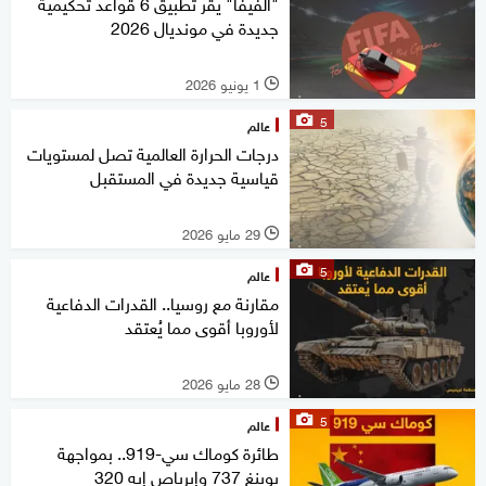
"الفيفا" يقر تطبيق 6 قواعد تحكيمية
جديدة في مونديال 2026
1 يونيو 2026
l
5
عالم
درجات الحرارة العالمية تصل لمستويات
قياسية جديدة في المستقبل
29 مايو 2026
l
5
عالم
مقارنة مع روسيا.. القدرات الدفاعية
لأوروبا أقوى مما يُعتقد
28 مايو 2026
l
5
عالم
طائرة كوماك سي-919.. بمواجهة
بوينغ 737 وإيرباص إيه 320