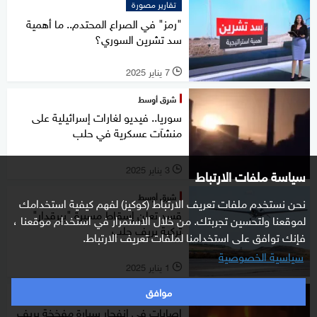
تقارير مصورة
"رمز" في الصراع المحتدم.. ما أهمية
سد تشرين السوري؟
7 يناير 2025
l
شرق أوسط
سوريا.. فيديو لغارات إسرائيلية على
منشآت عسكرية في حلب
3 يناير 2025
سياسة ملفات الارتباط
l
شرق أوسط
نحن نستخدم ملفات تعريف الارتباط (كوكيز) لفهم كيفية استخدامك
قسد تعلن إسقاط مسيرة "بيرقدار"
لموقعنا ولتحسين تجربتك. من خلال الاستمرار في استخدام موقعنا ،
تركية بريف حلب
فإنك توافق على استخدامنا لملفات تعريف الارتباط.
سياسية الخصوصية
1 يناير 2025
l
موافق
شرق أوسط
إصابات في انفجار سيارة مفخخة بريف