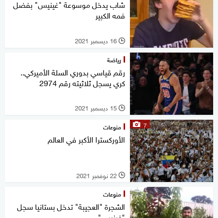
شاب يدخل موسوعة "غينيس" بفضل
فمه الكبير
16 ديسمبر 2021
l
رياضة
رقم قياسي بدوري السلة الأميركي..
كري يسجل ثلاثيته رقم 2974
15 ديسمبر 2021
l
7
منوعات
الأوركسترا الأكبر في العالم
22 نوفمبر 2021
l
منوعات
الشجرة "العجيبة" تدخل بستانيا سجل
"غينيس"