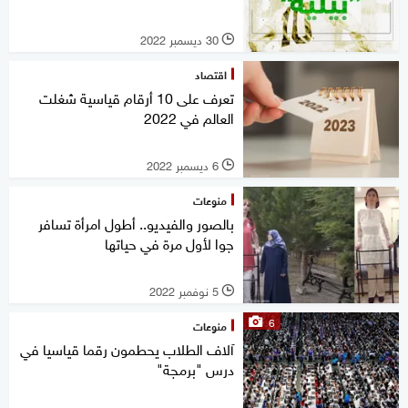
30 ديسمبر 2022
l
اقتصاد
تعرف على 10 أرقام قياسية شغلت
العالم في 2022
6 ديسمبر 2022
l
منوعات
بالصور والفيديو.. أطول امرأة تسافر
جوا لأول مرة في حياتها
5 نوفمبر 2022
l
6
منوعات
آلاف الطلاب يحطمون رقما قياسيا في
درس "برمجة"