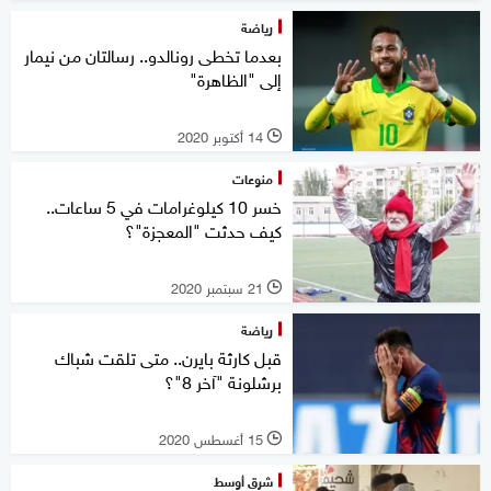
رياضة
بعدما تخطى رونالدو.. رسالتان من نيمار
إلى "الظاهرة"
14 أكتوبر 2020
l
منوعات
خسر 10 كيلوغرامات في 5 ساعات..
كيف حدثت "المعجزة"؟
21 سبتمبر 2020
l
رياضة
قبل كارثة بايرن.. متى تلقت شباك
برشلونة "آخر 8"؟
15 أغسطس 2020
l
شرق أوسط