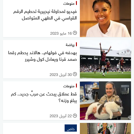
منوعات
فيديو لمحاولة نيجيرية تحطيم الرقم
القياسي في الطهي المتواصل
16 مايو 2023
l
رياضة
بهدفه في فولهام.. هالاند يحطم رقما
صمد قرنا ويعادل كول وشيرر
30 أبريل 2023
l
منوعات
قط عملاق يبحث عن مربٍّ جديد.. كم
يبلغ وزنه؟
22 أبريل 2023
l
خاص