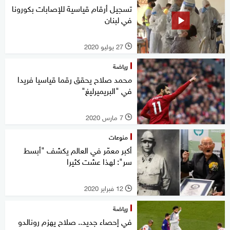
تسجيل أرقام قياسية للإصابات بكورونا
في لبنان
27 يوليو 2020
l
رياضة
محمد صلاح يحقق رقما قياسيا فريدا
في "البريميرليغ"
7 مارس 2020
l
منوعات
أكبر معمّر في العالم يكشف "أبسط
سر": لهذا عشت كثيرا
12 فبراير 2020
l
رياضة
في إحصاء جديد.. صلاح يهزم رونالدو