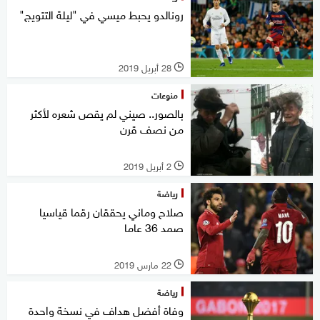
رونالدو يحبط ميسي في "ليلة التتويج"
28 أبريل 2019
l
منوعات
بالصور.. صيني لم يقص شعره لأكثر
من نصف قرن
2 أبريل 2019
l
رياضة
صلاح وماني يحققان رقما قياسيا
صمد 36 عاما
22 مارس 2019
l
رياضة
وفاة أفضل هداف في نسخة واحدة