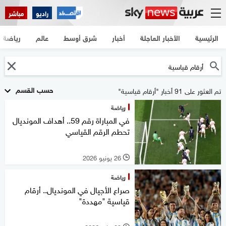
راديو
مباشر
الرئيسية
الأخبار العاجلة
أخبار
شرق أوسط
عالم
رياضة
حسب القسم
تم العثور على 91 أخبار "أرقام قياسية"
رياضة
في المباراة رقم 59.. أهداف المونديال
تحطم الرقم القياسي
26 يونيو 2026
l
رياضة
صراع الأجيال في المونديال.. أرقام
قياسية "مهددة"