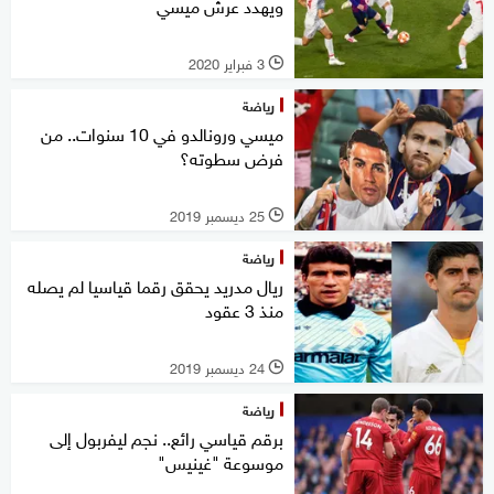
ويهدد عرش ميسي
3 فبراير 2020
l
رياضة
ميسي ورونالدو في 10 سنوات.. من
فرض سطوته؟
25 ديسمبر 2019
l
رياضة
ريال مدريد يحقق رقما قياسيا لم يصله
منذ 3 عقود
24 ديسمبر 2019
l
رياضة
برقم قياسي رائع.. نجم ليفربول إلى
موسوعة "غينيس"