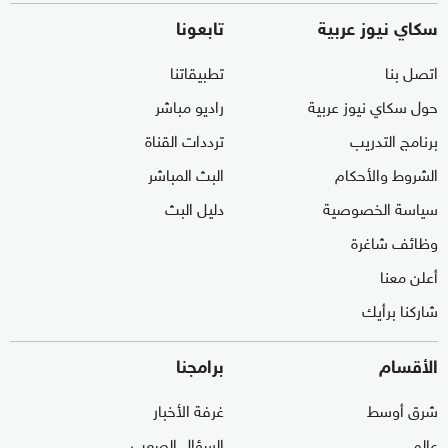
سكاي نيوز عربية
تابعونا
اتصل بنا
تطبيقاتنا
حول سكاي نيوز عربية
راديو مباشر
برنامج التدريب
ترددات القناة
الشروط والأحكام
البث المباشر
سياسة الخصوصية
دليل البث
وظائف شاغرة
أعلن معنا
شاركنا برأيك
الأقسام
برامجنا
شرق أوسط
غرفة الأخبار
عالم
السؤال الصعب