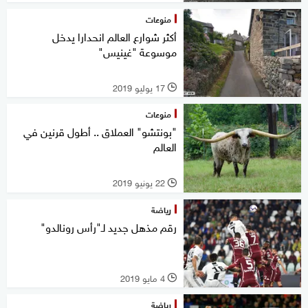
منوعات
أكثر شوارع العالم انحدارا يدخل
موسوعة "غينيس"
17 يوليو 2019
l
منوعات
"بونتشو" العملاق .. أطول قرنين في
العالم
22 يونيو 2019
l
رياضة
رقم مذهل جديد لـ"رأس رونالدو"
4 مايو 2019
l
رياضة