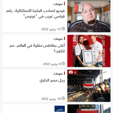
منوعات
فيديو لصاحب البشرة الاستثنائية.. رقم
قياسي غريب في "غينيس"
15 يوليو 2022
l
منوعات
أغلى بطاطس مقلية في العالم.. مم
تتكون؟
9 يوليو 2022
l
6
منوعات
رجل مصر الخارق
16 يونيو 2022
l
خاص