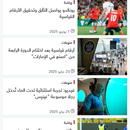
رياضة
رونالدو يواصل التألق وتحقيق الأرقام
القياسية
7 يونيو 2025
l
منوعات
أرقام قياسية بعد اختتام الدورة الرابعة
من "اصنع في الإمارات"
23 مايو 2025
l
منوعات
فيديو: تجربة استثنائية تحت الماء تُدخل
رجلا موسوعة "غينيس"
25 يناير 2025
l
رياضة
هالاند وميسي ورونالدو يطاردون