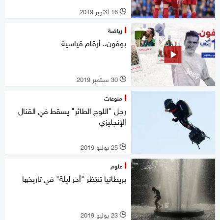
16 أكتوبر 2019
l
رياضة
بوفون.. أرقام قياسية
30 سبتمبر 2019
l
منوعات
رجل "اللوح الطائر" يسقط في القنال
الإنجليزي
25 يوليو 2019
l
علوم
بريطانيا تنتظر "أحر ليلة" في تاريخها
23 يوليو 2019
l