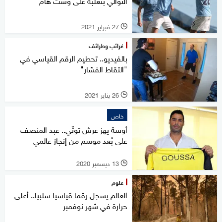
التوالي بتغلبه على وست هام
27 فبراير 2021
l
غرائب وطرائف
بالفيديو.. تحطيم الرقم القياسي في
"التقاط الفشار"
26 يناير 2021
l
خاص
أوسة يهز عرش توتّي.. عبد المنصف
على بُعد موسم من إنجاز عالمي
13 ديسمبر 2020
l
علوم
العالم يسجل رقما قياسيا سلبيا.. أعلى
حرارة في شهر نوفمبر