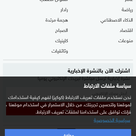
رياضة
رادار
الذكاء الاصطناعي
هجمة مرتدة
اقتصاد
الصباح
منوعات
كلينيك
وثائقيات
اشترك الآن بالنشرة الإخبارية
نشرة إخبارية ترسل مباشرة لبريدك الإلكتروني يوميا
سياسة ملفات الارتباط
نحن نستخدم ملفات تعريف الارتباط (كوكيز) لفهم كيفية استخدامك
لموقعنا ولتحسين تجربتك. من خلال الاستمرار في استخدام موقعنا ،
إشترك
فإنك توافق على استخدامنا لملفات تعريف الارتباط.
سياسية الخصوصية
موافق