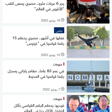
يجر 6 عربات مترو.. مصري يسعى للقب
"الأقوى في العالم"
16 يونيو 2022
l
خاص
فعلها في أشهر.. مصري يحطم 15
رقما قياسيا في "غينيس"
13 يونيو 2022
l
منوعات
في عمر 83 عاما.. مغامر ياباني يسجل
رقما قياسيا في المحيط
7 يونيو 2022
l
منوعات
فيديو: يحطم الرقم القياسي بأكل
الفلفل الأكثر حرا في العالم