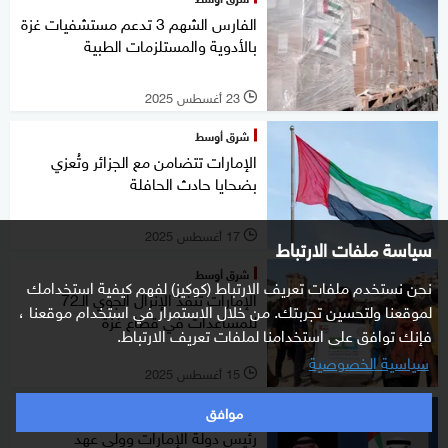
الفارس الشهم 3 تدعم مستشفيات غزة
بالأدوية والمستلزمات الطبية
23 أغسطس 2025
l
شرق أوسط
الإمارات تتضامن مع الجزائر وتُعزي
بضحايا حادث الحافلة
17 أغسطس 2025
l
سياسة ملفات الارتباط
شرق أوسط
نحن نستخدم ملفات تعريف الارتباط (كوكيز) لفهم كيفية استخدامك
الإمارات تنفذ الإنزال الجوي الـ72
لموقعنا ولتحسين تجربتك. من خلال الاستمرار في استخدام موقعنا ،
للمساعدات في قطاع غزة
فإنك توافق على استخدامنا لملفات تعريف الارتباط.
سياسية الخصوصية
15 أغسطس 2025
l
موافق
شرق أوسط
رئيس دولة الإمارات وولي عهد