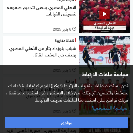
الأهلي المصري يسعى لتدعيم صفوفه
لتعويض الغيابات
8 يناير 2025
l
نافذة مغاربية
شباب بلوزداد يثأر من الأهلي المصري
بهدف في الوقت القاتل
3 يناير 2025
l
سياسة ملفات الارتباط
رياضة
نحن نستخدم ملفات تعريف الارتباط (كوكيز) لفهم كيفية استخدامك
مدرب بلوزداد الجزائري: هدفنا رد
لموقعنا ولتحسين تجربتك. من خلال الاستمرار في استخدام موقعنا ،
الاعتبار أمام الأهلي المصري
فإنك توافق على استخدامنا لملفات تعريف الارتباط.
سياسية الخصوصية
2 يناير 2025
l
موافق
رياضة
بعد أزمة الجمهور.. "صورة الأهلي" تزيد