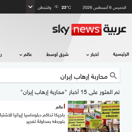
الخميس 6 أغسطس 2026
°C
23
واشنطن
الرئيسية
أخبار
شرق أوسط
عالم
ر
تم العثور على 15 أخبار "محاربة إرهاب إيران"
عالم
بلجيكا تحاكم دبلوماسيا إيرانيا للاشتبا
بتورطه بمحاولة تفجير