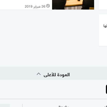
26 فبراير 2019
l
ها
العودة للأعلى
ام
برامجنا