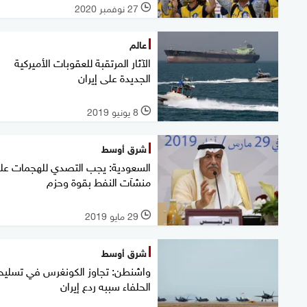
27 نوفمبر 2020
l
عالم
الآثار المرتقبة للعقوبات الأميركية
الجديدة على إيران
8 يونيو 2019
l
شرق أوسط
السعودية: يجب التصدي للهجمات عل
منشآت النفط بقوة وحزم
29 مايو 2019
l
شرق أوسط
واشنطن: تجاوز الكونغرس في تسليح
الحلفاء سببه ردع إيران