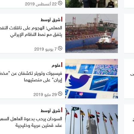
22 أغسطس 2019
l
شرق أوسط
المعلمي: الهجوم على ناقلات النف
يتفق مع نمط النظام الإيراني
7 يونيو 2019
l
علوم
ى
فيسبوك وتويتر تكشفان عن "مخ
إيران" على منصتيهما
29 مايو 2019
l
شرق أوسط
السودان يرحب بدعوة العاهل السع
عقد قمتين عربية وخليجية