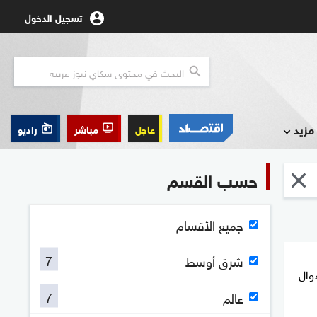
تسجيل الدخول
مزيد
عاجل
مباشر
راديو
حسب القسم
جميع الأقسام
7
شرق أوسط
وال
7
عالم