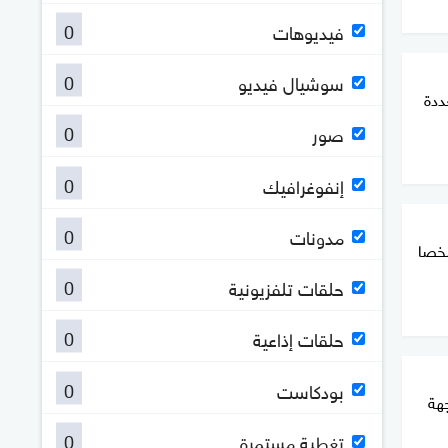
0
فيديوهات
0
سوشيال فيديو
ددة
0
صور
0
إنفوغرافيك
0
مدونات
 الجنسية عن 138 شخصا
0
حلقات تلفزيونية
0
حلقات إذاعية
0
بودكاست
هة
0
تغطية مستمرة