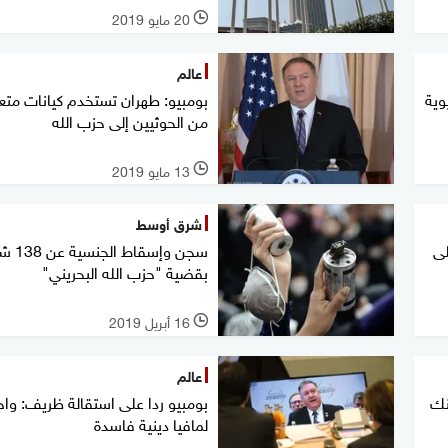
20 مايو 2019
l
عالم
وية
بومبيو: طهران تستخدم كيانات متع
من الحوثيين إلى حزب الله
13 مايو 2019
l
شرق أوسط
لى
سجن وإسقاط
بقضية "حزب الله البحريني"
16 أبريل 2019
l
عالم
نك
بومبيو ردا على استقالة ظريف: واج
لمافيا دينية فاسدة