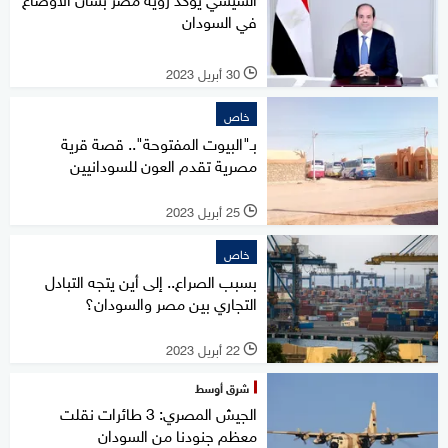
في السودان
30 أبريل 2023
l
خاص
بـ"البيوت المفتوحة".. قصة قرية
مصرية تقدم العون للسودانيين
25 أبريل 2023
l
خاص
بسبب الصراع.. إلى أين يتجه التبادل
التجاري بين مصر والسودان؟
22 أبريل 2023
l
شرق أوسط
الجيش المصري: 3 طائرات نقلت
معظم جنودنا من السودان