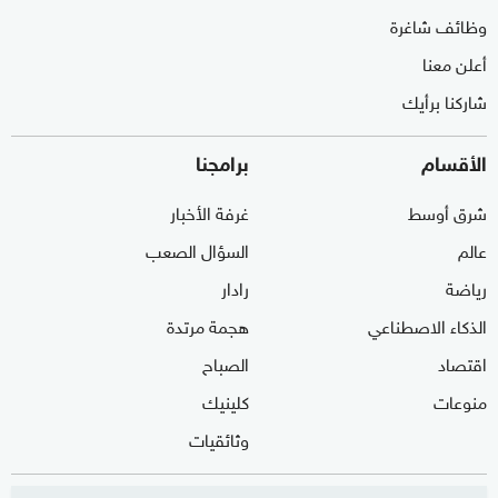
وظائف شاغرة
أعلن معنا
شاركنا برأيك
الأقسام
برامجنا
شرق أوسط
غرفة الأخبار
عالم
السؤال الصعب
رياضة
رادار
الذكاء الاصطناعي
هجمة مرتدة
اقتصاد
الصباح
منوعات
كلينيك
وثائقيات