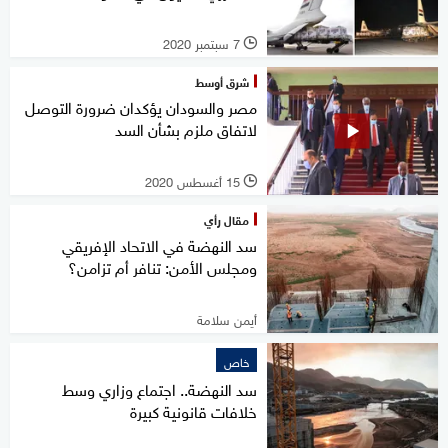
7 سبتمبر 2020
l
شرق أوسط
مصر والسودان يؤكدان ضرورة التوصل
لاتفاق ملزم بشأن السد
15 أغسطس 2020
l
مقال رأي
سد النهضة في الاتحاد الإفريقي
ومجلس الأمن: تنافر أم تزامن؟
أيمن سلامة
خاص
سد النهضة.. اجتماع وزاري وسط
خلافات قانونية كبيرة