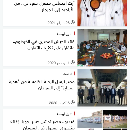
أرث اجتماعي مصري سوداني.. من
الأراجيد إلى الجرجار
26 فبراير 2021
l
شرق أوسط
قائد الجيش المصري في الخرطوم..
واتفاق على تكثيف التعاون
1 نوفمبر 2020
l
اقتصاد
مصر ترسل الرحلة الخامسة من "هدية
المخابز" إلى السودان
6 أكتوبر 2020
l
شرق أوسط
فيديو.. مصر تدشن جسرا جويا لإغاثة
متضرري السيول في السودان