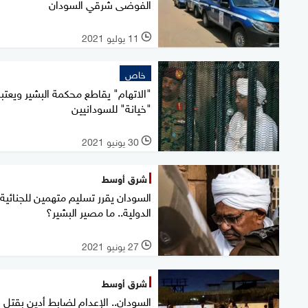
الفوضى شرقي السودان
11 يوليو 2021
l
خاص
"الاتهام" يقاطع محكمة البشير ويعتبر
"خيانة" للسودانيين
30 يونيو 2021
l
شرق أوسط
السودان يقرر تسليم متهمين للجنائية
الدولية.. ما مصير البشير؟
27 يونيو 2021
l
شرق أوسط
السودان.. الإعدام لضابط أدين بقتل