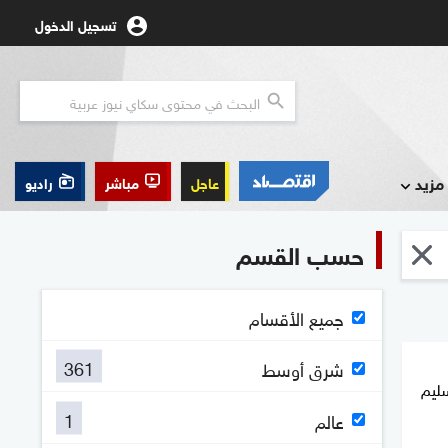
تسجيل الدخول
مزيد
عاجل
مباشر
راديو
حسب القسم
جميع الأقسام
361
شرق أوسط
ليم
1
عالم