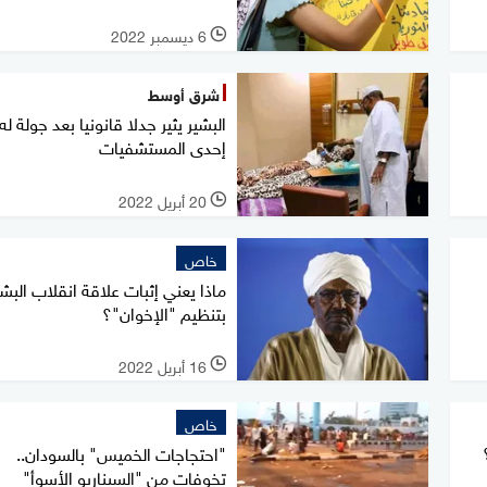
6 ديسمبر 2022
l
شرق أوسط
البشير يثير جدلا قانونيا بعد جولة ل
إحدى المستشفيات
20 أبريل 2022
l
خاص
ماذا يعني إثبات علاقة انقلاب البشي
بتنظيم "الإخوان"؟
16 أبريل 2022
l
خاص
"احتجاجات الخميس" بالسودان..
تخوفات من "السيناريو الأسوأ"