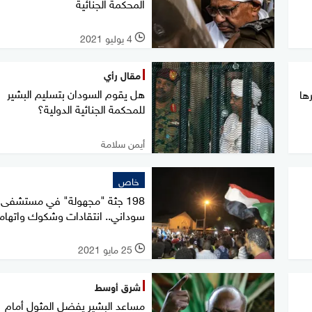
المحكمة الجنائية
4 يوليو 2021
l
مقال رأي
هل يقوم السودان بتسليم البشير
ها
للمحكمة الجنائية الدولية؟
أيمن سلامة
خاص
198 جثة "مجهولة" في مستشفى
سوداني.. انتقادات وشكوك واتهام
25 مايو 2021
l
شرق أوسط
مساعد البشير يفضل المثول أمام