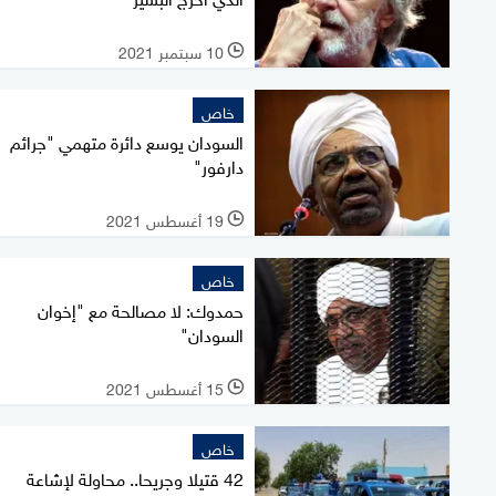
10 سبتمبر 2021
l
خاص
السودان يوسع دائرة متهمي "جرائم
دارفور"
19 أغسطس 2021
l
خاص
حمدوك: لا مصالحة مع "إخوان
السودان"
15 أغسطس 2021
l
خاص
42 قتيلا وجريحا.. محاولة لإشاعة