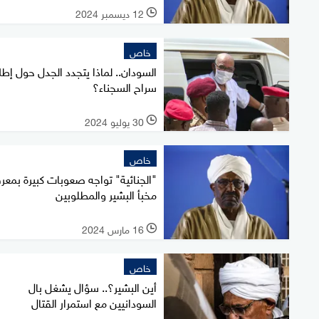
12 ديسمبر 2024
l
خاص
السودان.. لماذا يتجدد الجدل حول إط
سراح السجناء؟
30 يوليو 2024
l
خاص
"الجنائية" تواجه صعوبات كبيرة بمعر
مخبأ البشير والمطلوبين
16 مارس 2024
l
خاص
أين البشير؟.. سؤال يشغل بال
السودانيين مع استمرار القتال