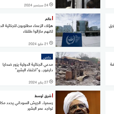
24 سبتمبر 2024
l
عالم
هؤلاء الزعماء مطلوبون للجنائية الدو
لاق
لكنهم مازالوا طلقاء
21 مايو 2024
l
خاص
فة
مدعي الجنائية الدولية يزور ضحايا
دارفور.. و"اختفاء البشير"
27 يناير 2024
l
شرق أوسط
رسميا.. الجيش السوداني يحدد مكا
تواجد عمر البشير