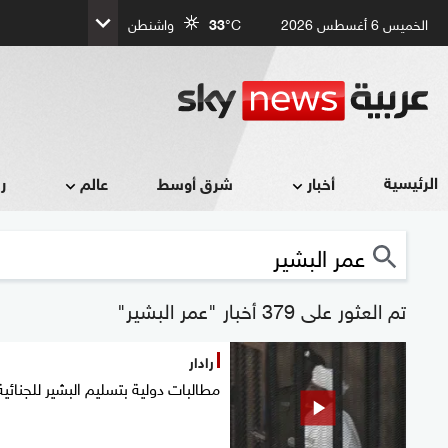
الخميس 6 أغسطس 2026
°C
33
واشنطن
الرئيسية
أخبار
شرق أوسط
عالم
ر
تم العثور على 379 أخبار "عمر البشير"
رادار
مطالبات دولية بتسليم البشير للجنائية