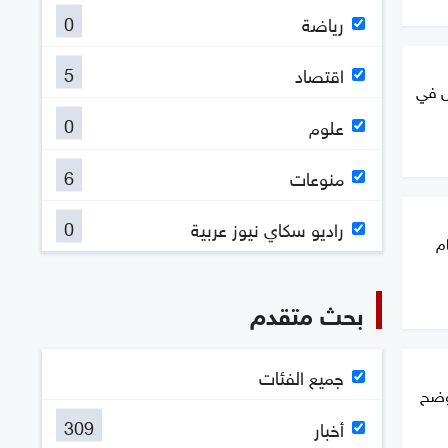
0
رياضة
5
اقتصاد
ل في
0
علوم
6
منوعات
0
راديو سكاي نيوز عربية
م
بحث متقدم
جميع الفئات
توضح
309
أخبار