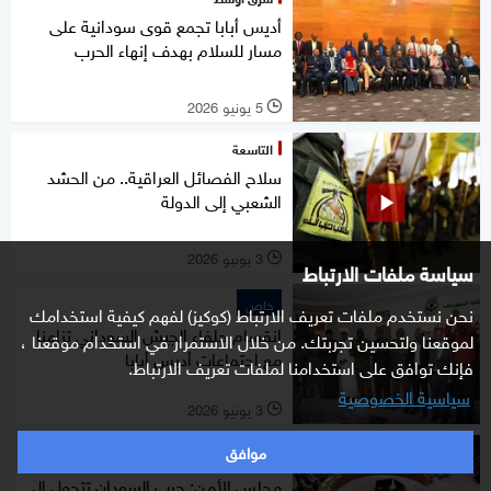
أديس أبابا تجمع قوى سودانية على
مسار للسلام بهدف إنهاء الحرب
5 يونيو 2026
l
التاسعة
سلاح الفصائل العراقية.. من الحشد
الشعبي إلى الدولة
3 يونيو 2026
l
سياسة ملفات الارتباط
خاص
نحن نستخدم ملفات تعريف الارتباط (كوكيز) لفهم كيفية استخدامك
انقسام حلفاء الجيش السوداني تزامنا
لموقعنا ولتحسين تجربتك. من خلال الاستمرار في استخدام موقعنا ،
مع اجتماعات أديس أبابا
فإنك توافق على استخدامنا لملفات تعريف الارتباط.
سياسية الخصوصية
3 يونيو 2026
l
موافق
خاص
مجلس الأمن: حرب السودان تتحول إلى