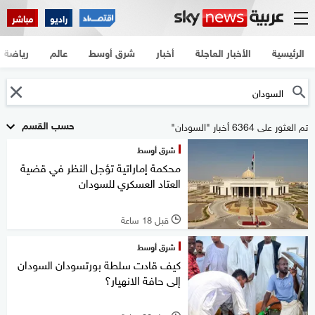
راديو
مباشر
الرئيسية
الأخبار العاجلة
أخبار
شرق أوسط
عالم
رياضة
حسب القسم
تم العثور على 6364 أخبار "السودان"
شرق أوسط
محكمة إماراتية تؤجل النظر في قضية
العتاد العسكري للسودان
قبل 18 ساعة
l
شرق أوسط
كيف قادت سلطة بورتسودان السودان
إلى حافة الانهيار؟