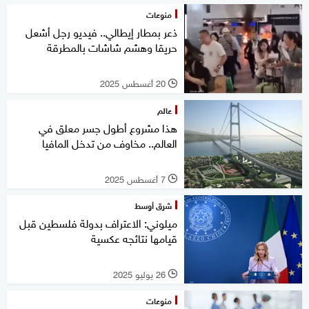
منوعات
ذعر بمطار إيطالي.. فيديو رجل أشعل
حريقا وهشم شاشات بالمطرقة
20 أغسطس 2025
l
عالم
هذا مشروع أطول جسر معلق في
العالم.. مخاوف من تدخل المافيا
7 أغسطس 2025
l
شرق أوسط
ميلوني: الاعتراف بدولة فلسطين قبل
قيامها نتائجه عكسية
26 يوليو 2025
l
منوعات