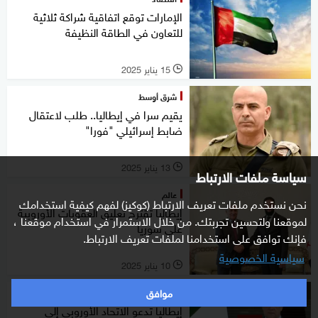
الإمارات توقع اتفاقية شراكة ثلاثية
للتعاون في الطاقة النظيفة
15 يناير 2025
l
شرق أوسط
يقيم سرا في إيطاليا.. طلب لاعتقال
ضابط إسرائيلي "فورا"
13 يناير 2025
l
سياسة ملفات الارتباط
عالم
نحن نستخدم ملفات تعريف الارتباط (كوكيز) لفهم كيفية استخدامك
إيطاليا تقترح تعليق العقوبات الأوروبية
لموقعنا ولتحسين تجربتك. من خلال الاستمرار في استخدام موقعنا ،
على سوريا
فإنك توافق على استخدامنا لملفات تعريف الارتباط.
سياسية الخصوصية
10 يناير 2025
l
موافق
شرق أوسط
إيطاليا تدعو الاتحاد الأوروبي إلى