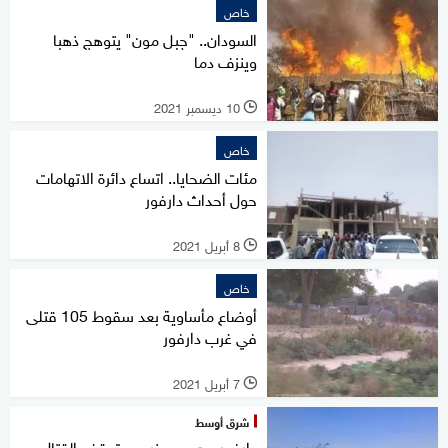
خاص
السودان.. "جبل مون" يتوهج ذهبا
وينزف دما
10 ديسمبر 2021
l
خاص
مئات الضحايا.. اتساع دائرة الاتهامات
حول أحداث دارفور
8 أبريل 2021
l
خاص
أوضاع مأساوية بعد سقوط 105 قتلى
في غرب دارفور
7 أبريل 2021
l
شرق أوسط
دارفور.. هدوء حذر بعد توقف القتال