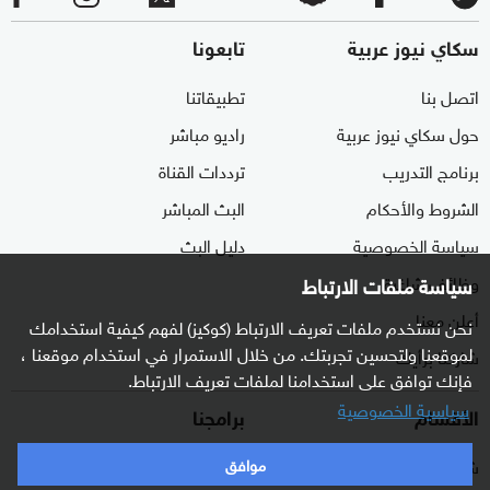
سكاي نيوز عربية
تابعونا
اتصل بنا
تطبيقاتنا
حول سكاي نيوز عربية
راديو مباشر
برنامج التدريب
ترددات القناة
الشروط والأحكام
البث المباشر
سياسة الخصوصية
دليل البث
وظائف شاغرة
سياسة ملفات الارتباط
أعلن معنا
نحن نستخدم ملفات تعريف الارتباط (كوكيز) لفهم كيفية استخدامك
لموقعنا ولتحسين تجربتك. من خلال الاستمرار في استخدام موقعنا ،
شاركنا برأيك
فإنك توافق على استخدامنا لملفات تعريف الارتباط.
سياسية الخصوصية
الأقسام
برامجنا
شرق أوسط
غرفة الأخبار
موافق