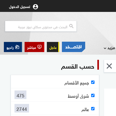
تسجيل الدخول
مزيد
عاجل
مباشر
راديو
حسب القسم
جميع الأقسام
475
شرق أوسط
2744
عالم