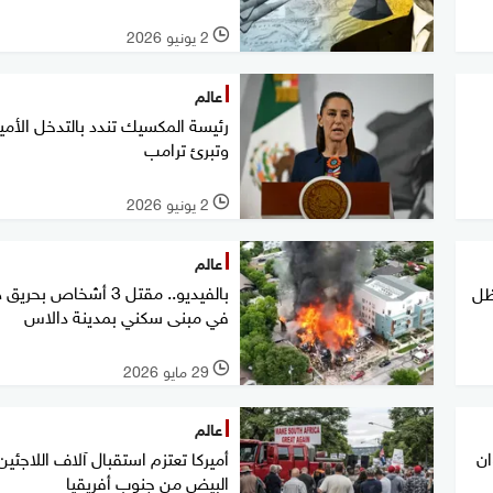
2 يونيو 2026
l
عالم
رئيسة المكسيك تندد بالتدخل الأمي
وتبرئ ترامب
2 يونيو 2026
l
عالم
بالفيديو.. مقتل 3 أشخاص بحر
ظل
في مبنى سكني بمدينة دالاس
29 مايو 2026
l
عالم
ان
أميركا تعتزم استقبال آلاف اللاجئين
البيض من جنوب أفريقيا