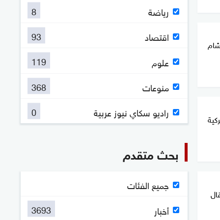
8
رياضة
93
اقتصاد
شام
119
علوم
368
منوعات
0
راديو سكاي نيوز عربية
كية
بحث متقدم
جميع الفئات
ال
3693
أخبار