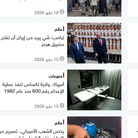
19 مايو 2026
l
عالم
ترامب: شي يريد من إيران أن تفتح
مضيق هرمز
15 مايو 2026
l
منوعات
أميركا.. ولاية تكساس تنفذ عملية
الإعدام رقم 600 منذ عام 1982
15 مايو 2026
l
عالم
كلمات يفتح النار على ترامب