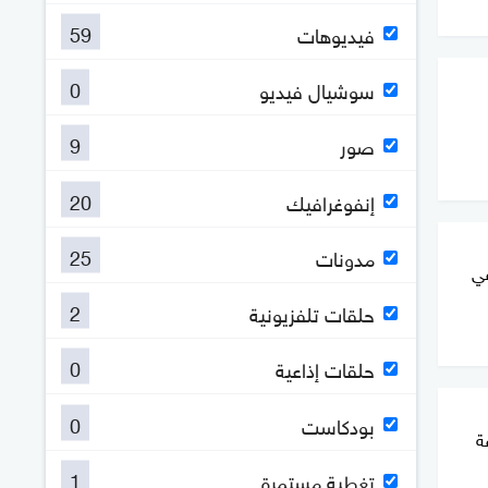
59
فيديوهات
0
سوشيال فيديو
9
صور
20
إنفوغرافيك
25
مدونات
في
2
حلقات تلفزيونية
0
حلقات إذاعية
0
بودكاست
ة
1
تغطية مستمرة