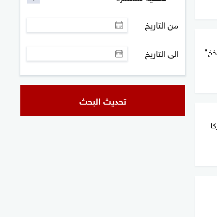
من التاريخ
فخخ"
الى التاريخ
تحديث البحث
كا