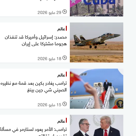
29 مايو 2026
l
عالم
مصدر: إسرائيل وأميركا قد تنفذان
هجوما مشتركا على إيران
18 مايو 2026
l
عالم
ترامب يغادر بكين بعد قمة مع نظيره
الصيني شي جين بينغ
15 مايو 2026
l
عالم
ترامب: الأمر يعود لستارمر في مسألة
تقديم استقالته