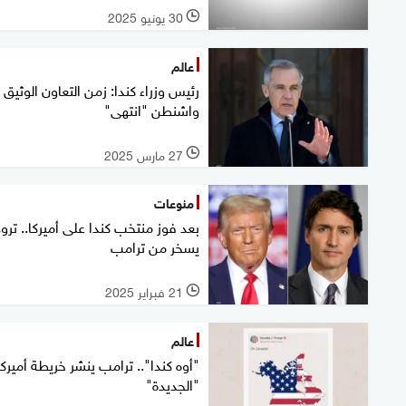
30 يونيو 2025
l
عالم
رئيس وزراء كندا: زمن التعاون الوثيق 
واشنطن "انتهى"
27 مارس 2025
l
منوعات
بعد فوز منتخب كندا على أميركا.. ترو
يسخر من ترامب
21 فبراير 2025
l
عالم
"أوه كندا".. ترامب ينشر خريطة أميركا
"الجديدة"