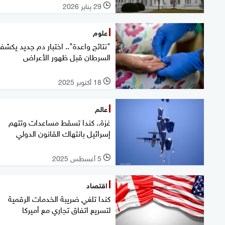
29 يناير 2026
l
علوم
"نتائج واعدة".. اختبار دم جديد يكش
السرطان قبل ظهور الأعراض
18 أكتوبر 2025
l
عالم
غزة.. كندا تسقط مساعدات وتتهم
إسرائيل بانتهاك القانون الدولي
5 أغسطس 2025
l
اقتصاد
كندا تلغي ضريبة الخدمات الرقمية
لتسريع اتفاق تجاري مع أميركا