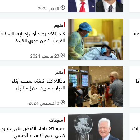
6 يناير 2025
l
علوم
مة
كندا تؤكد رصد أول إصابة بالسلالة
الفرعية 1 من جدري القردة
23 نوفمبر 2024
l
عالم
ا
وكالة: كندا تعتزم سحب أبناء
الدبلوماسيين من إسرائيل
8 أغسطس 2024
l
منوعات
بات
عمره 91 عاما.. القبض على ملياردي
كندي بتهم الاعتداء الجنسي