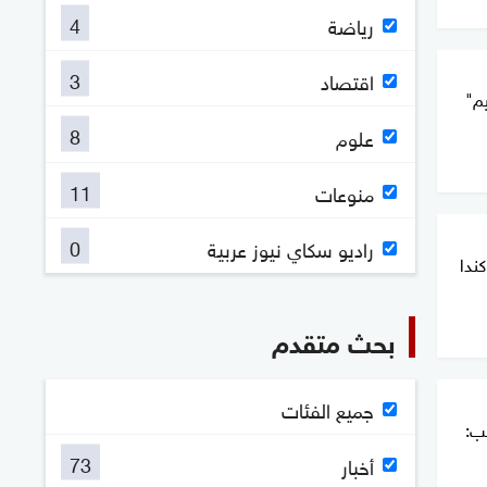
4
رياضة
3
اقتصاد
يم"
8
علوم
11
منوعات
0
راديو سكاي نيوز عربية
ندا
بحث متقدم
جميع الفئات
مب:
73
أخبار