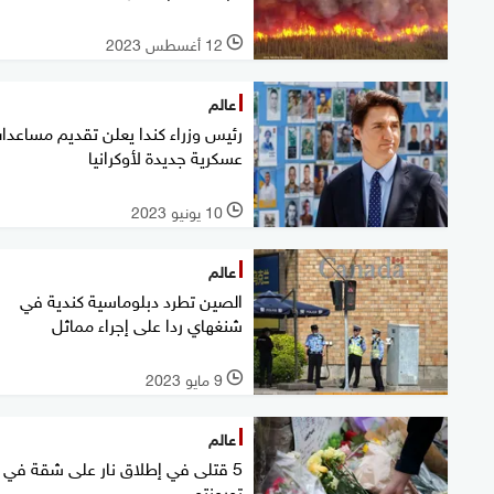
12 أغسطس 2023
l
عالم
رئيس وزراء كندا يعلن تقديم مساعدا
عسكرية جديدة لأوكرانيا
10 يونيو 2023
l
عالم
الصين تطرد دبلوماسية كندية في
شنغهاي ردا على إجراء مماثل
9 مايو 2023
l
عالم
5 قتلى في إطلاق نار على شقة في
تورونتو