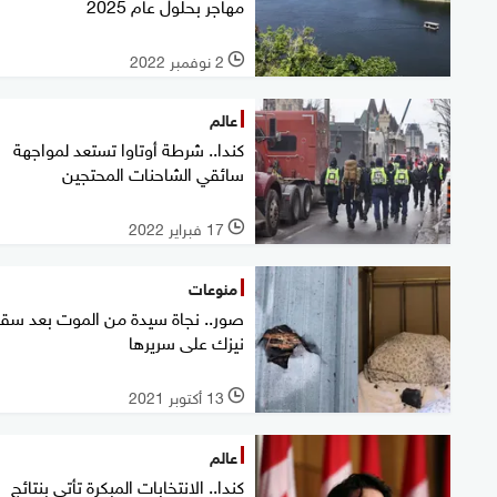
مهاجر بحلول عام 2025
2 نوفمبر 2022
l
عالم
كندا.. شرطة أوتاوا تستعد لمواجهة
سائقي الشاحنات المحتجين
17 فبراير 2022
l
منوعات
صور.. نجاة سيدة من الموت بعد سق
نيزك على سريرها
13 أكتوبر 2021
l
عالم
كندا.. الانتخابات المبكرة تأتي بنتائج