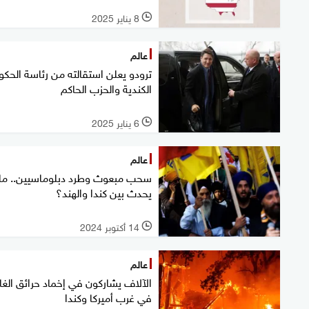
8 يناير 2025
l
عالم
ترودو يعلن استقالته من رئاسة الحكو
الكندية والحزب الحاكم
6 يناير 2025
l
عالم
سحب مبعوث وطرد دبلوماسيين.. ماذ
يحدث بين كندا والهند؟
14 أكتوبر 2024
l
عالم
الآلاف يشاركون في إخماد حرائق الغا
في غرب أميركا وكندا