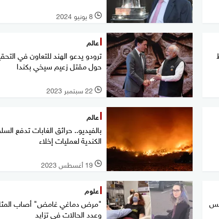
8 يونيو 2024
l
عالم
ترودو يدعو الهند للتعاون في التحق
حول مقتل زعيم سيخي بكندا
22 سبتمبر 2023
l
عالم
بالفيديو.. حرائق الغابات تدفع الس
الكندية لعمليات إخلاء
19 أغسطس 2023
l
علوم
امس
"مرض دماغي غامض" أصاب المئا
وعدد الحالات في تزايد