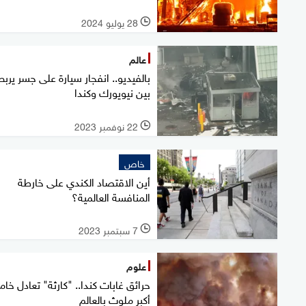
28 يوليو 2024
l
عالم
بالفيديو.. انفجار سيارة على جسر يربط
بين نيويورك وكندا
22 نوفمبر 2023
l
خاص
أين الاقتصاد الكندي على خارطة
المنافسة العالمية؟
7 سبتمبر 2023
l
علوم
حرائق غابات كندا.. "كارثة" تعادل خ
أكبر ملوث بالعالم