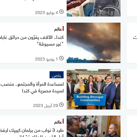
4 يوليو 2023
l
عالم
ت
كندا.. الآلاف يفرّون من حرائق غابا
"غير مسبوقة"
1 يونيو 2023
l
خاص
لمساعدة المرأة والمجتمع.. منصب 
لسيدة مصرية في كندا
29 أبريل 2023
l
عالم
طرد 3 نواب من برلمان كيبيك لر
أداء القسم للملك تشارلز