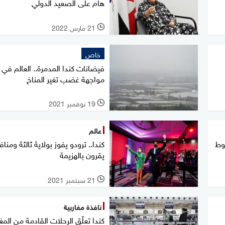
هام على الصعيد الدولي
21 مارس 2022
l
خاص
فيضانات كندا المدمرة.. العالم في
مواجهة غضب تغير المناخ
19 نوفمبر 2021
l
عالم
وط
كندا.. ترودو يفوز بولاية ثالثة ومنا
يقرون بالهزيمة
21 سبتمبر 2021
l
نافذة مغاربية
كندا تعلّق الرحلات القادمة من الم