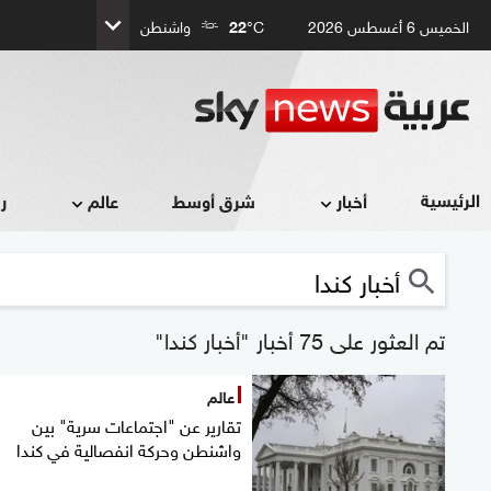
الخميس 6 أغسطس 2026
°C
22
واشنطن
الرئيسية
أخبار
شرق أوسط
عالم
ر
تم العثور على 75 أخبار "أخبار كندا"
عالم
تقارير عن "اجتماعات سرية" بين
واشنطن وحركة انفصالية في كندا