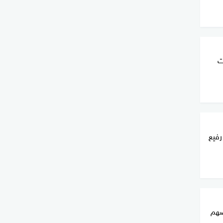
ت
رفيع
فضهم