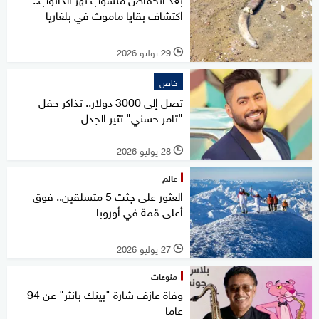
اكتشاف بقايا ماموث في بلغاريا
29 يوليو 2026
l
خاص
تصل إلى 3000 دولار.. تذاكر حفل
"تامر حسني" تثير الجدل
28 يوليو 2026
l
عالم
العثور على جثث 5 متسلقين.. فوق
أعلى قمة في أوروبا
27 يوليو 2026
l
منوعات
وفاة عازف شارة "بينك بانثر" عن 94
عاما