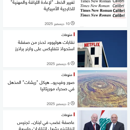
تغيير الخط.. "لإعادة اللياقة والمهنية"
للخارجية الأميركية
10 ديسمبر 2025
l
منوعات
نقابات هوليوود تحذر من صفقة
استحواذ نتفليكس على وارنر براذرز
6 ديسمبر 2025
l
منوعات
صور وفيديو.. هيكل "ريشات" المذهل
في صحراء موريتانيا
2 ديسمبر 2025
l
منوعات
عاصفة غضب في لبنان.. تجنيس
إنفانتينو يشعل انتقادات واسعة