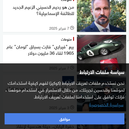
من هو رحيم الحسيني الزعيم الجديد
للطائفة الإسماعيلية؟
7 فبراير 2025
l
منوعات
بيع "فيراري" فازت بسباق "لومان" عام
1965 لقاء 36 مليون دولار
7 فبراير 2025
l
سياسة ملفات الارتباط
خاص
نحن نستخدم ملفات تعريف الارتباط (كوكيز) لفهم كيفية استخدامك
بعد "تشات جي بي تي".. محمد رمضان
لموقعنا ولتحسين تجربتك. من خلال الاستمرار في استخدام موقعنا ،
يواصل إثارة الجدل
فإنك توافق على استخدامنا لملفات تعريف الارتباط.
سياسية الخصوصية
3 فبراير 2025
l
موافق
منوعات
حفرة اليابان.. حيلة هندسية لإنقاذ