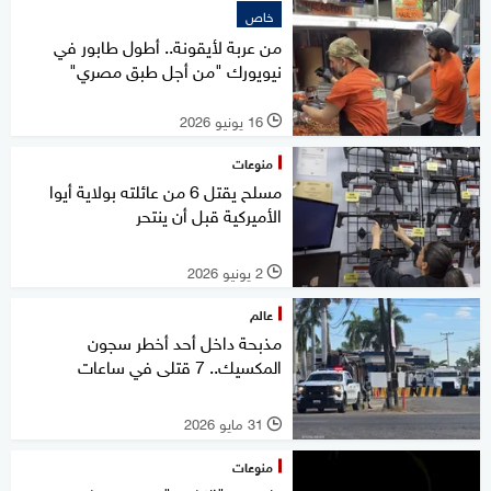
خاص
من عربة لأيقونة.. أطول طابور في
نيويورك "من أجل طبق مصري"
16 يونيو 2026
l
منوعات
مسلح يقتل 6 من عائلته بولاية أيوا
الأميركية قبل أن ينتحر
2 يونيو 2026
l
عالم
مذبحة داخل أحد أخطر سجون
المكسيك.. 7 قتلى في ساعات
31 مايو 2026
l
منوعات