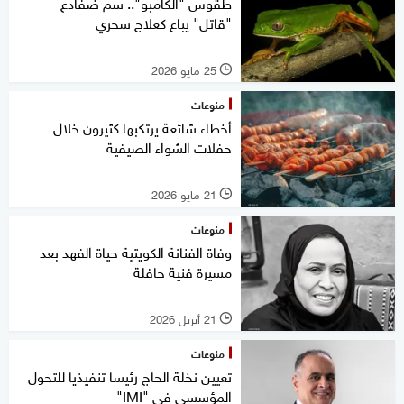
طقوس "الكامبو".. سم ضفادع
"قاتل" يباع كعلاج سحري
25 مايو 2026
l
منوعات
أخطاء شائعة يرتكبها كثيرون خلال
حفلات الشواء الصيفية
21 مايو 2026
l
منوعات
وفاة الفنانة الكويتية حياة الفهد بعد
مسيرة فنية حافلة
21 أبريل 2026
l
منوعات
تعيين نخلة الحاج رئيسا تنفيذيا للتحول
المؤسسي في "IMI"