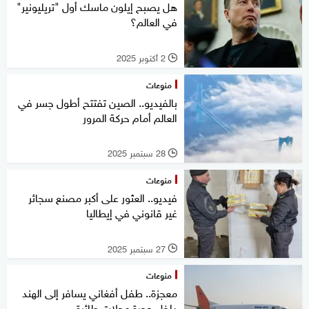
هل يصبح إيلون ماسك أول "تريليونير"
في العالم؟
2 أكتوبر 2025
l
منوعات
بالفيديو.. الصين تفتتح أطول جسر في
العالم أمام حركة المرور
28 سبتمبر 2025
l
منوعات
فيديو.. العثور على أكبر مصنع سجائر
غير قانوني في إيطاليا
27 سبتمبر 2025
l
منوعات
معجزة.. طفل أفغاني يسافر إلى الهند
داخل حجرة عجلات طائرة