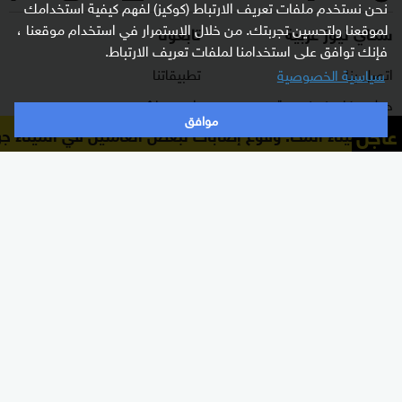
نحن نستخدم ملفات تعريف الارتباط (كوكيز) لفهم كيفية استخدامك
لموقعنا ولتحسين تجربتك. من خلال الاستمرار في استخدام موقعنا ،
سكاي نيوز عربية
تابعونا
فإنك توافق على استخدامنا لملفات تعريف الارتباط.
اتصل بنا
تطبيقاتنا
سياسية الخصوصية
حول سكاي نيوز عربية
راديو مباشر
موافق
عاجل
دير ميناء المخا: وقوع إصابات لبعض العاملين في الميناء جر
برنامج التدريب
ترددات القناة
الشروط والأحكام
البث المباشر
سياسة الخصوصية
دليل البث
وظائف شاغرة
أعلن معنا
شاركنا برأيك
الأقسام
برامجنا
شرق أوسط
غرفة الأخبار