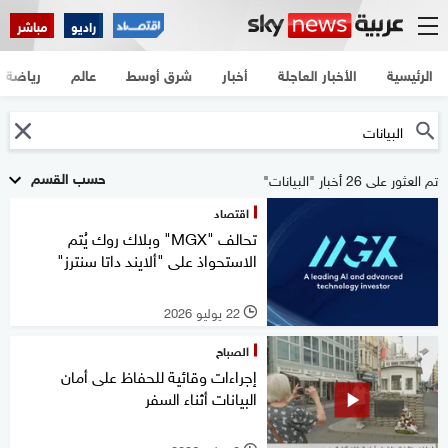
راديو
مباشر
الرئيسية
الأخبار العاجلة
أخبار
شرق أوسط
عالم
رياضة
حسب القسم
تم العثور على 26 أخبار "البيانات"
اقتصاد
تحالف "MGX" وبلاك روك يُتم
الاستحواذ على "ألايند داتا سنترز"
22 يوليو 2026
l
الصباح
إجراءات وقائية للحفاظ على أمان
البيانات أثناء السفر