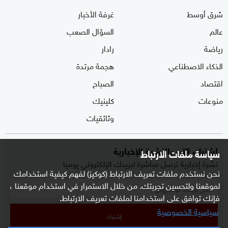
شرق أوسط
غرفة الأخبار
عالم
السؤال الصعب
رياضة
رادار
الذكاء الاصطناعي
هجمة مرتدة
اقتصاد
الصباح
منوعات
كلينيك
وثائقيات
اشترك الآن بالنشرة الإخبارية
سياسة ملفات الارتباط
نشرة إخبارية ترسل مباشرة لبريدك الإلكتروني يوميا
نحن نستخدم ملفات تعريف الارتباط (كوكيز) لفهم كيفية استخدامك
لموقعنا ولتحسين تجربتك. من خلال الاستمرار في استخدام موقعنا ،
فإنك توافق على استخدامنا لملفات تعريف الارتباط.
سياسية الخصوصية
إشترك