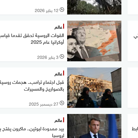
12 يناير 2026
l
عالم
تي
القوات الروسية تحقق تقدما قياسي
أوكرانيا عام 2025
3 يناير 2026
l
عالم
قبل اجتماع ترامب.. هجمات روسية
بالصواريخ والمسيرات
27 ديسمبر 2025
l
عالم
بط
بيد ممدودة لبوتين.. ماكرون يفتح با
لروسيا