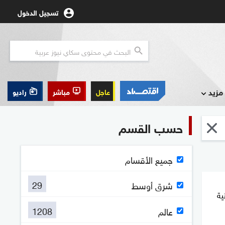
تسجيل الدخول
مزيد
عاجل
مباشر
راديو
حسب القسم
جميع الأقسام
29
شرق أوسط
رانية
1208
عالم