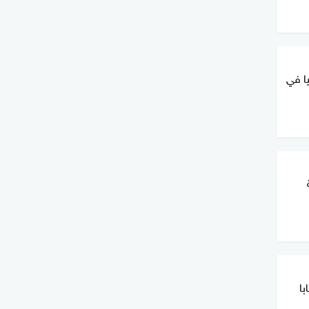
ا في
با