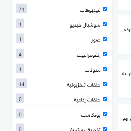
71
فيديوهات
1
سوشيال فيديو
ركة
1
صور
4
إنفوغرافيك
1
مدونات
رة أوكرانية
14
حلقات تلفزيونية
0
حلقات إذاعية
0
بودكاست
ريخ
0
تغطية مستمرة