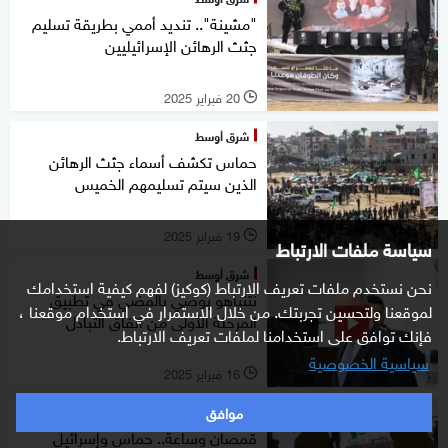
"مشينة".. تنديد أممي بطريقة تسليم
جثث الرهائن الإسرائيليين
20 فبراير 2025
l
شرق أوسط
حماس تكشف أسماء جثث الرهائن
الذين سيتم تسليمهم الخميس
19 فبراير 2025
l
سياسة ملفات الارتباط
شرق أوسط
نحن نستخدم ملفات تعريف الارتباط (كوكيز) لفهم كيفية استخدامك
نتنياهو يوصي بالمضي في تطبيق
لموقعنا ولتحسين تجربتك. من خلال الاستمرار في استخدام موقعنا ،
المرحلة الأولى من اتفاق التبادل
فإنك توافق على استخدامنا لملفات تعريف الارتباط.
سياسية الخصوصية
16 فبراير 2025
l
موافق
شرق أوسط
قمصان وساعة.. حماس وإسرائيل