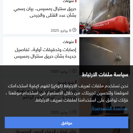
منوعات
حريق سنترال رمسيس.. بيان رسمي
بشأن عدد القتلى والجرحى
8 يوليو 2025
l
منوعات
إصابات وتحقيقات أولية.. تفاصيل
جديدة بشأن حريق سنترال رمسيس
7 يوليو 2025
سياسة ملفات الارتباط
l
شرق أوسط
نحن نستخدم ملفات تعريف الارتباط (كوكيز) لفهم كيفية استخدامك
وزير الري المصري: نرفض سياسة
لموقعنا ولتحسين تجربتك. من خلال الاستمرار في استخدام موقعنا ،
إثيوبيا في "فرض الأمر الواقع"
فإنك توافق على استخدامنا لملفات تعريف الارتباط.
سياسية الخصوصية
3 يوليو 2025
l
موافق
شرق أوسط
قائد قوات الدفاع الجوي المصرية: