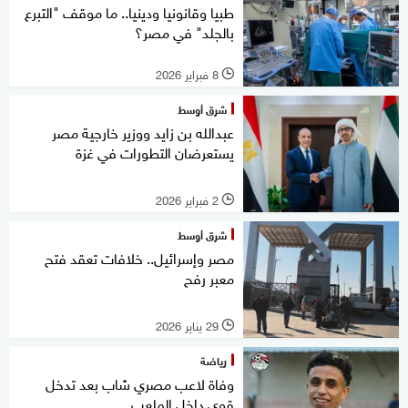
طبيا وقانونيا ودينيا.. ما موقف "التبرع
بالجلد" في مصر؟
8 فبراير 2026
l
شرق أوسط
عبدالله بن زايد ووزير خارجية مصر
يستعرضان التطورات في غزة
2 فبراير 2026
l
شرق أوسط
مصر وإسرائيل.. خلافات تعقد فتح
معبر رفح
29 يناير 2026
l
رياضة
وفاة لاعب مصري شاب بعد تدخل
قوي داخل الملعب