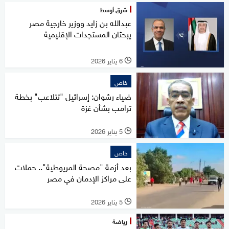
شرق أوسط
عبدالله بن زايد ووزير خارجية مصر
يبحثان المستجدات الإقليمية
6 يناير 2026
l
خاص
ضياء رشوان: إسرائيل "تتلاعب" بخطة
ترامب بشأن غزة
5 يناير 2026
l
خاص
بعد أزمة "مصحة المريوطية".. حملات
على مراكز الإدمان في مصر
5 يناير 2026
l
رياضة