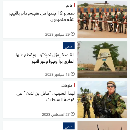
عالم
مصرع 12 جنديا في هجوم دام بالنيجر
شنّه متمردون
29 سبتمبر 2023
l
خاص
القاعدة يعزل تمبكتو.. ويقطع عنها
الطرق برا وجوا وعبر النهر
13 سبتمبر 2023
l
منوعات
لهذا السبب.. "قاتل بن لادن" في
قبضة السلطات
27 أغسطس 2023
l
خاص