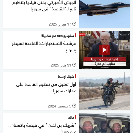
الجيش الأميركي يقتل قياديا بتنظيم
تابع لـ"القاعدة" في سوريا
17 فبراير 2025
l
ستوديوone مع فضيلة
مرشحة الاستخبارات: القاعدة تسيطر
بسوريا
31 يناير 2025
l
شرق أوسط
أول تعليق من تنظيم القاعدة على
معارك سوريا
5 ديسمبر 2024
l
عالم
"شريك بن لادن" في قبضة باكستان..
من هو؟