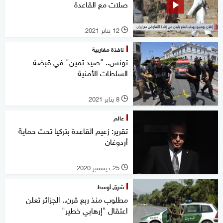
صلات مع القاعدة
12 يناير 2021
l
نافذة مغاربية
تونس.. "صيد ثمين" في قبضة
السلطات الأمنية
8 يناير 2021
l
عالم
تقرير: زعيم القاعدة بتركيا تحت حماية
أردوغان
25 ديسمبر 2020
l
شرق أوسط
مطلوب منذ ربع قرن.. الجزائر تعلن
اعتقال "إرهابي خطير"