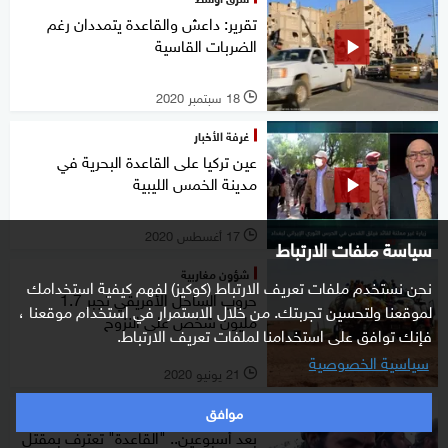
تقرير: داعش والقاعدة يتمددان رغم
الضربات القاسية
18 سبتمبر 2020
l
غرفة الأخبار
عين تركيا على القاعدة البحرية في
مدينة الخمس الليبية
17 أغسطس 2020
l
سياسة ملفات الارتباط
شؤون مغاربية
نحن نستخدم ملفات تعريف الارتباط (كوكيز) لفهم كيفية استخدامك
حروب الساحل الأفريقي تجبر 1.7
لموقعنا ولتحسين تجربتك. من خلال الاستمرار في استخدام موقعنا ،
مليون شخص على النزوح
فإنك توافق على استخدامنا لملفات تعريف الارتباط.
سياسية الخصوصية
21 يونيو 2020
l
موافق
نافذة مغاربية
بعد أسبوعين.. "القاعدة" تعترف بمقتل