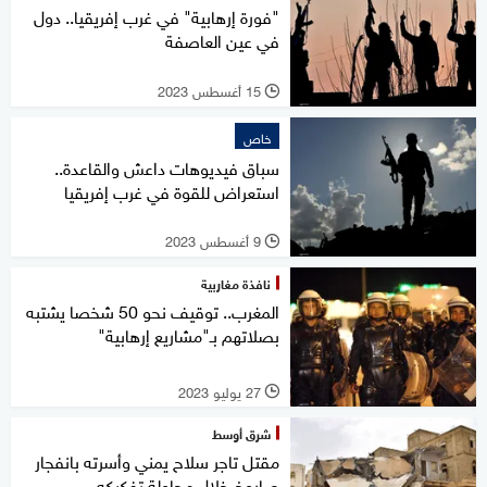
"فورة إرهابية" في غرب إفريقيا.. دول
في عين العاصفة
15 أغسطس 2023
l
خاص
سباق فيديوهات داعش والقاعدة..
استعراض للقوة في غرب إفريقيا
9 أغسطس 2023
l
نافذة مغاربية
المغرب.. توقيف نحو 50 شخصا يشتبه
بصلاتهم بـ"مشاريع إرهابية"
27 يوليو 2023
l
شرق أوسط
مقتل تاجر سلاح يمني وأسرته بانفجار
صاروخ خلال محاولة تفكيكه