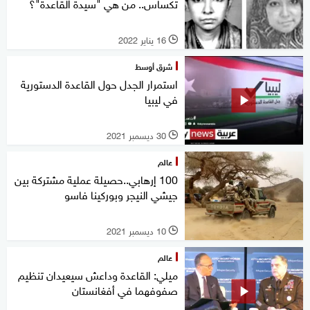
تكساس.. من هي "سيدة القاعدة"؟
16 يناير 2022
l
شرق أوسط
استمرار الجدل حول القاعدة الدستورية
في ليبيا
30 ديسمبر 2021
l
عالم
100 إرهابي..حصيلة عملية مشتركة بين
جيشي النيجر وبوركينا فاسو
10 ديسمبر 2021
l
عالم
ميلي: القاعدة وداعش سيعيدان تنظيم
صفوفهما في أفغانستان