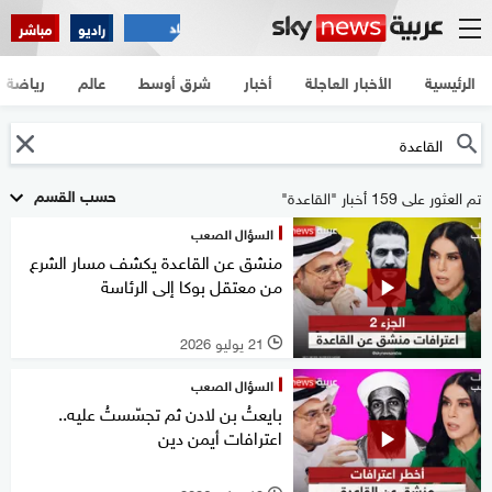
راديو
مباشر
الرئيسية
الأخبار العاجلة
أخبار
شرق أوسط
عالم
رياضة
حسب القسم
تم العثور على 159 أخبار "القاعدة"
السؤال الصعب
منشق عن القاعدة يكشف مسار الشرع
من معتقل بوكا إلى الرئاسة
21 يوليو 2026
l
السؤال الصعب
بايعتُ بن لادن ثم تجسّستُ عليه..
اعترافات أيمن دين