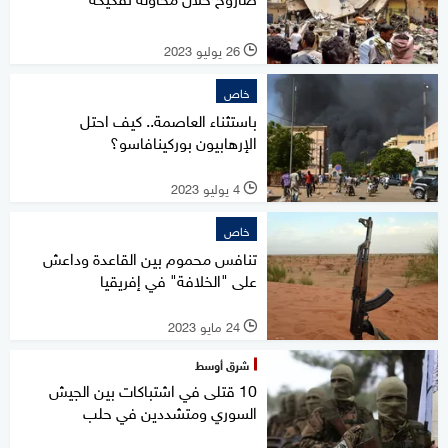
26 يوليو 2023
l
خاص
باستثناء العاصمة.. كيف احتل
الإرهابيون بوركينافاسو؟
4 يوليو 2023
l
خاص
تنافس محموم بين القاعدة وداعش
على "الخلافة" في إفريقيا
24 مايو 2023
l
شرق أوسط
10 قتلى في اشتباكات بين الجيش
السوري ومتشددين في حلب