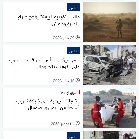
خاص
مالي.. "فيديو البيعة" يؤجج صراع
النصرة وداعش
29 يناير 2023
l
خاص
دعم أميركي لـ"رأس الحربة" في الحرب
على الإرهاب بالصومال
10 يناير 2023
l
شرق أوسط
عقوبات أميركية على شبكة تهريب
أسلحة بين اليمن والصومال
4 نوفمبر 2022
l
خاص