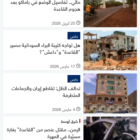
مالي.. تفاصيل الوضع في باماكو بعد
هجوم القاعدة
25 أبريل 2026
l
خاص
هل تواجه كتيبة البراء السودانية مصير
"القاعدة" و"داعش"؟
17 مارس 2026
l
خاص
تحالف الظل: تقاطع إيران والجماعات
المتطرفة
4 مارس 2026
l
شرق أوسط
اليمن.. مقتل عنصر من "القاعدة" بغارة
مسيّرة في المهرة