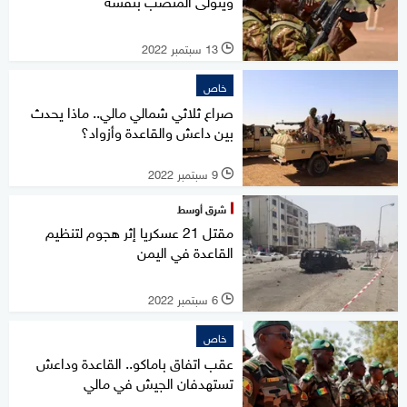
ويتولّى المنصب بنفسه
13 سبتمبر 2022
l
خاص
صراع ثلاثي شمالي مالي.. ماذا يحدث
بين داعش والقاعدة وأزواد؟
9 سبتمبر 2022
l
شرق أوسط
مقتل 21 عسكريا إثر هجوم لتنظيم
القاعدة في اليمن
6 سبتمبر 2022
l
خاص
عقب اتفاق باماكو.. القاعدة وداعش
تستهدفان الجيش في مالي