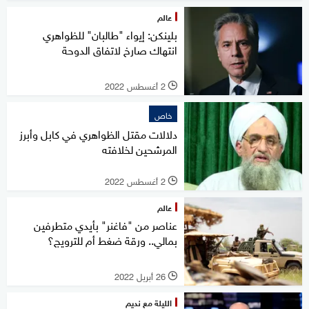
عالم
بلينكن: إيواء "طالبان" للظواهري
انتهاك صارخ لاتفاق الدوحة
2 أغسطس 2022
l
خاص
دلالات مقتل الظواهري في كابل وأبرز
المرشحين لخلافته
2 أغسطس 2022
l
عالم
عناصر من "فاغنر" بأيدي متطرفين
بمالي.. ورقة ضغط أم للترويج؟
26 أبريل 2022
l
الليلة مع نديم