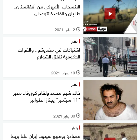
الانسحاب الأميركي من أفغانستان..
طالبان والقاعدة تتوعدان
2 مايو 2021
l
عالم
اشتباكات في مقديشو.. والقوات
الحكومية تغلق الشوارع
19 فبراير 2021
l
عالم
خالد شيخ محمد ولقاح كورونا.. مدبر
"11 سبتمبر" يجتاز الطوابير
30 يناير 2021
l
رادار
مصادر: بومبيو سيتهم إيران علنا بربط