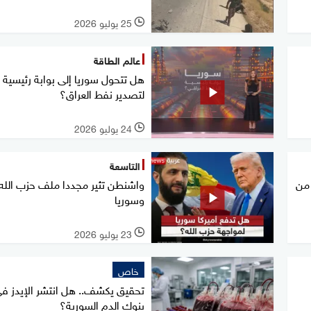
25 يوليو 2026
l
عالم الطاقة
هل تتحول سوريا إلى بوابة رئيسية
لتصدير نفط العراق؟
24 يوليو 2026
l
التاسعة
 من
واشنطن تثير مجددا ملف حزب الله
وسوريا
23 يوليو 2026
l
خاص
تحقيق يكشف.. هل انتشر الإيدز ف
بنوك الدم السورية؟