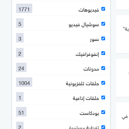
1771
فيديوهات
5
سوشيال فيديو
بة"
3
صور
2
إنفوغرافيك
24
مدونات
1004
حلقات تلفزيونية
1
حلقات إذاعية
51
بودكاست
 في
2
تغطية مستمرة