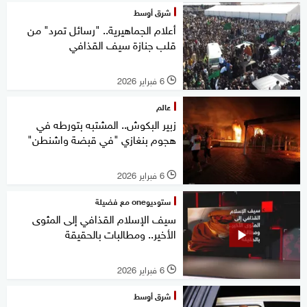
شرق أوسط
أعلام الجماهيرية.. "رسائل تمرد" من
قلب جنازة سيف القذافي
6 فبراير 2026
l
عالم
زبير البكوش.. المشتبه بتورطه في
هجوم بنغازي "في قبضة واشنطن"
6 فبراير 2026
l
ستوديوone مع فضيلة
سيف الإسلام القذافي إلى المثوى
الأخير.. ومطالبات بالحقيقة
6 فبراير 2026
l
شرق أوسط