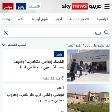
راديو
مباشر
الرئيسية
الأخبار العاجلة
أخبار
شرق أوسط
عالم
رياضة
حسب القسم
تم العثور على 4383 أخبار "ليبيا"
خاص
اقتصاد إجرامي متكامل.. "وظيفة
وهمية" تنتهي بفدية في ليبيا
قبل 22 ساعة
l
عالم
فوضى وقتلى غرب طرابلس.. وهروب
جماعي من سجن