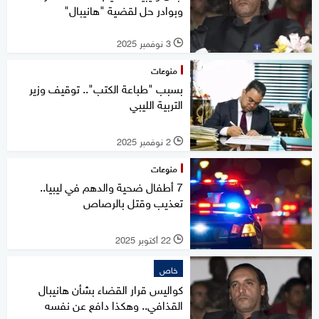
وبوادر حل لقضية "هانيبال"
3 نوفمبر 2025
l
منوعات
بسبب "طباعة الكتب".. توقيف وزير
التربية الليبي
2 نوفمبر 2025
l
منوعات
7 أطفال ضحية والدهم في ليبيا..
تعذيب وقتل بالرصاص
22 أكتوبر 2025
l
خاص
كواليس قرار القضاء بشأن هانيبال
القذافي.. وهكذا دافع عن نفسه