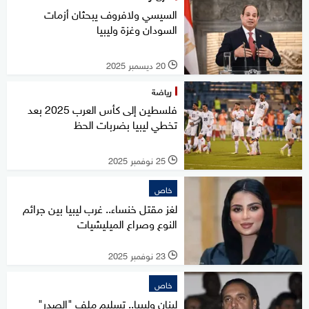
السيسي ولافروف يبحثان أزمات
السودان وغزة وليبيا
20 ديسمبر 2025
l
رياضة
فلسطين إلى كأس العرب 2025 بعد
تخطي ليبيا بضربات الحظ
25 نوفمبر 2025
l
خاص
لغز مقتل خنساء.. غرب ليبيا بين جرائم
النوع وصراع الميليشيات
23 نوفمبر 2025
l
خاص
لبنان وليبيا.. تسليم ملف "الصدر"