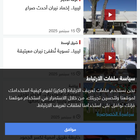
ليبيا.. إخماد نيران أحدث صراع
15 سبتمبر 2025
l
شرق أوسط
ليبيا.. تسوية تُطفئ نيران معيتيقة
15 سبتمبر 2025
l
سياسة ملفات الارتباط
رياضة
نحن نستخدم ملفات تعريف الارتباط (كوكيز) لفهم كيفية استخدامك
تصفيات المونديال.. الجزائر تؤجل
لموقعنا ولتحسين تجربتك. من خلال الاستمرار في استخدام موقعنا ،
الحسم وليبيا تتمسك بآمالها
فإنك توافق على استخدامنا لملفات تعريف الارتباط.
سياسية الخصوصية
8 سبتمبر 2025
l
موافق
شرق أوسط
خارطة طريق أممية لكسر الجمود