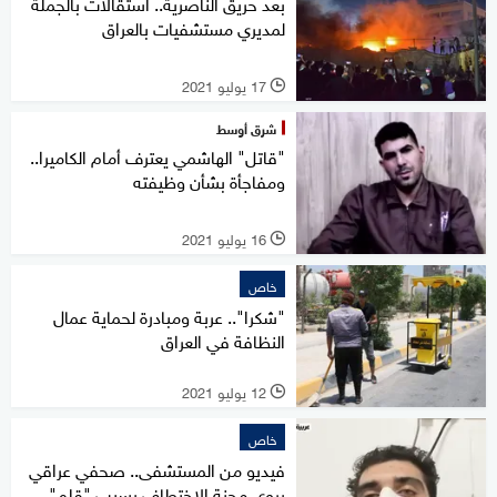
بعد حريق الناصرية.. استقالات بالجملة
لمديري مستشفيات بالعراق
17 يوليو 2021
l
شرق أوسط
"قاتل" الهاشمي يعترف أمام الكاميرا..
ومفاجأة بشأن وظيفته
16 يوليو 2021
l
خاص
"شكرا".. عربة ومبادرة لحماية عمال
النظافة في العراق
12 يوليو 2021
l
خاص
فيديو من المستشفى.. صحفي عراقي
يروي محنة الاختطاف بسبب "قلم"