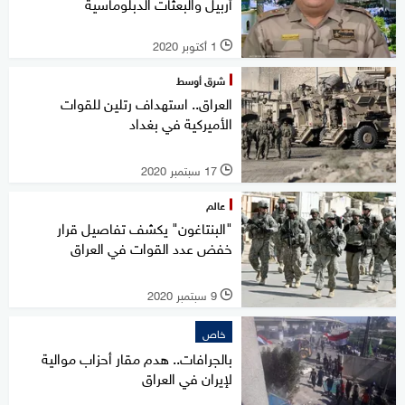
أربيل والبعثات الدبلوماسية
1 أكتوبر 2020
l
شرق أوسط
العراق.. استهداف رتلين للقوات
الأميركية في بغداد
17 سبتمبر 2020
l
عالم
"البنتاغون" يكشف تفاصيل قرار
خفض عدد القوات في العراق
9 سبتمبر 2020
l
خاص
بالجرافات.. هدم مقار أحزاب موالية
لإيران في العراق