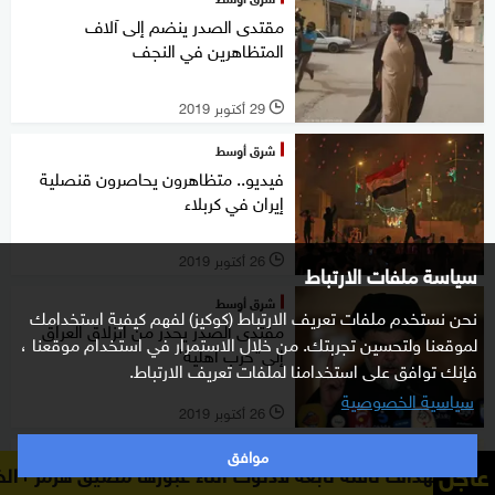
مقتدى الصدر ينضم إلى آلاف
المتظاهرين في النجف
29 أكتوبر 2019
l
شرق أوسط
فيديو.. متظاهرون يحاصرون قنصلية
إيران في كربلاء
26 أكتوبر 2019
l
سياسة ملفات الارتباط
شرق أوسط
نحن نستخدم ملفات تعريف الارتباط (كوكيز) لفهم كيفية استخدامك
مقتدى الصدر يحذر من انزلاق العراق
لموقعنا ولتحسين تجربتك. من خلال الاستمرار في استخدام موقعنا ،
إلى"حرب أهلية"
فإنك توافق على استخدامنا لملفات تعريف الارتباط.
سياسية الخصوصية
26 أكتوبر 2019
l
موافق
شرق أوسط
عاجل
لة تابعة لأدنوك أثناء عبورها مضيق هرمز
الخارجية الإماراتية:
وصول تعزيزات أمنية كبيرة إلى