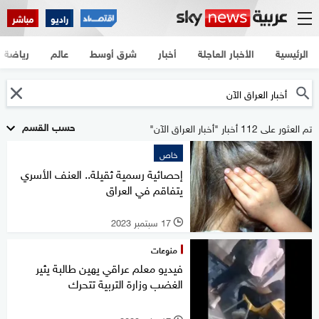
راديو
مباشر
الرئيسية
الأخبار العاجلة
أخبار
شرق أوسط
عالم
رياضة
حسب القسم
تم العثور على 112 أخبار "أخبار العراق الآن"
خاص
إحصائية رسمية ثقيلة.. العنف الأسري
يتفاقم في العراق
17 سبتمبر 2023
l
منوعات
فيديو معلم عراقي يهين طالبة يثير
الغضب وزارة التربية تتحرك