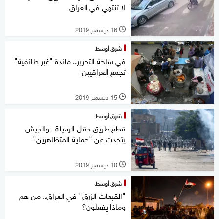
لا تنتهي في العراق
16 ديسمبر 2019
l
شرق أوسط
في ساحة التحرير.. مائدة "غير طائفية"
تجمع العراقيين
15 ديسمبر 2019
l
شرق أوسط
قطع طريق حقل الرميلة.. والجيش
يتحدث عن "حماية المتظاهرين"
10 ديسمبر 2019
l
شرق أوسط
"القبعات الزرق" في العراق.. من هم
وماذا يفعلون؟