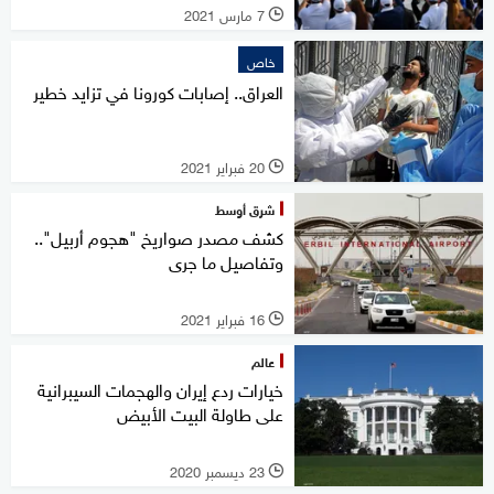
7 مارس 2021
l
خاص
العراق.. إصابات كورونا في تزايد خطير
20 فبراير 2021
l
شرق أوسط
كشف مصدر صواريخ "هجوم أربيل"..
وتفاصيل ما جرى
16 فبراير 2021
l
عالم
خيارات ردع إيران والهجمات السيبرانية
على طاولة البيت الأبيض
23 ديسمبر 2020
l