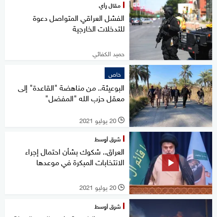
مقال رأي
الفشل العراقي المتواصل دعوة
للتدخلات الخارجية
حميد الكفائي
خاص
البوعيثة.. من مناهضة "القاعدة" إلى
معقل حزب الله "المفضل"
20 يوليو 2021
l
شرق أوسط
العراق.. شكوك بشأن احتمال إجراء
الانتخابات المبكرة في موعدها
20 يوليو 2021
l
شرق أوسط