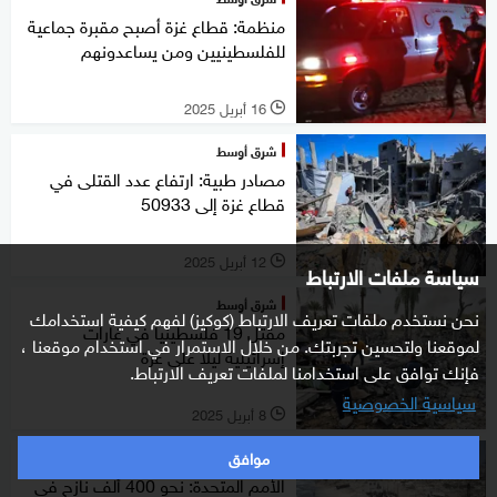
منظمة: قطاع غزة أصبح مقبرة جماعية
للفلسطينيين ومن يساعدونهم
16 أبريل 2025
l
شرق أوسط
مصادر طبية: ارتفاع عدد القتلى في
قطاع غزة إلى 50933
12 أبريل 2025
l
سياسة ملفات الارتباط
شرق أوسط
نحن نستخدم ملفات تعريف الارتباط (كوكيز) لفهم كيفية استخدامك
مقتل 19 فلسطينيا في غارات
لموقعنا ولتحسين تجربتك. من خلال الاستمرار في استخدام موقعنا ،
إسرائيلية ليلا على غزة
فإنك توافق على استخدامنا لملفات تعريف الارتباط.
سياسية الخصوصية
8 أبريل 2025
l
موافق
شرق أوسط
الأمم المتحدة: نحو 400 ألف نازح في