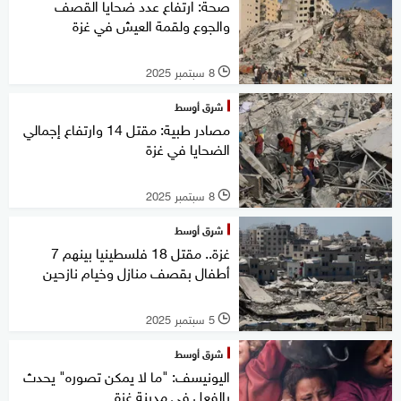
صحة: ارتفاع عدد ضحايا القصف
والجوع ولقمة العيش في غزة
8 سبتمبر 2025
l
شرق أوسط
مصادر طبية: مقتل 14 وارتفاع إجمالي
الضحايا في غزة
8 سبتمبر 2025
l
شرق أوسط
غزة.. مقتل 18 فلسطينيا بينهم 7
أطفال بقصف منازل وخيام نازحين
5 سبتمبر 2025
l
شرق أوسط
اليونيسف: "ما لا يمكن تصوره" يحدث
بالفعل في مدينة غزة