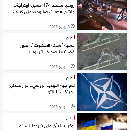
روسيا تسقط 174 مسيرة أوكرانية..
وتشن هجمات صاروخية على كييف
6 يونيو 2025
l
عالم
عملية "شبكة العنكبوت".. صور
فضائية ترصد خسائر روسيا
4 يونيو 2025
l
عالم
لمواجهة التهديد الروسي.. قرار عسكري
"مرتقب" للناتو
4 يونيو 2025
l
عالم
أوكرانيا تعلّق على شروط السلام