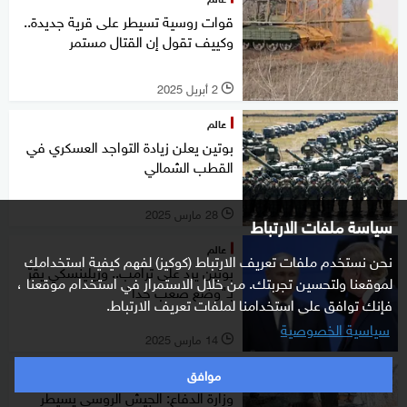
قوات روسية تسيطر على قرية جديدة..
وكييف تقول إن القتال مستمر
2 أبريل 2025
l
عالم
بوتين يعلن زيادة التواجد العسكري في
القطب الشمالي
28 مارس 2025
l
سياسة ملفات الارتباط
عالم
نحن نستخدم ملفات تعريف الارتباط (كوكيز) لفهم كيفية استخدامك
بوتين يرد على ترامب.. وزيلينسكي يقرّ
لموقعنا ولتحسين تجربتك. من خلال الاستمرار في استخدام موقعنا ،
بـ"وضع صعب جدا"
فإنك توافق على استخدامنا لملفات تعريف الارتباط.
سياسية الخصوصية
14 مارس 2025
l
موافق
عالم
وزارة الدفاع: الجيش الروسي يسيطر