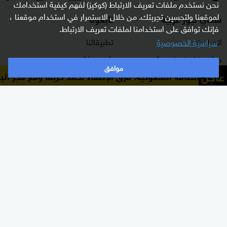
نحن نستخدم ملفات تعريف الارتباط (كوكيز) لفهم كيفية استخدامك
لموقعنا ولتحسين تجربتك. من خلال الاستمرار في استخدام موقعنا ،
سكاي نيوز عربية
تابعونا
فإنك توافق على استخدامنا لملفات تعريف الارتباط.
اتصل بنا
تطبيقاتنا
سياسية الخصوصية
حول سكاي نيوز عربية
راديو مباشر
موافق
عاجل
وزارة الطاقة السعودية: فرق الإطفاء تخمد حريقا وقع فجر اليو
برنامج التدريب
ترددات القناة
الشروط والأحكام
البث المباشر
سياسة الخصوصية
دليل البث
وظائف شاغرة
أعلن معنا
شاركنا برأيك
الأقسام
برامجنا
شرق أوسط
غرفة الأخبار