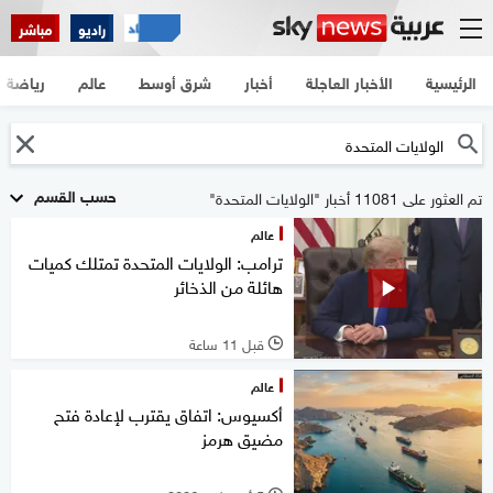
راديو
مباشر
الرئيسية
الأخبار العاجلة
أخبار
شرق أوسط
عالم
رياضة
حسب القسم
تم العثور على 11081 أخبار "الولايات المتحدة"
عالم
ترامب: الولايات المتحدة تمتلك كميات
هائلة من الذخائر
قبل 11 ساعة
l
عالم
أكسيوس: اتفاق يقترب لإعادة فتح
مضيق هرمز