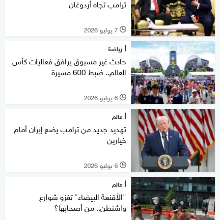
ترامب تجاه أردوغان
7 يوليو 2026
l
رياضة
حادث غير مسبوق يرافق فعاليات كأس
العالم.. ضبط 600 مسيرة
6 يوليو 2026
l
عالم
تهديد جديد من ترامب يضع إيران أمام
خيارين
6 يوليو 2026
l
عالم
"الأقنعة البيضاء" تغزو شوارع
واشنطن.. من أصحابها؟