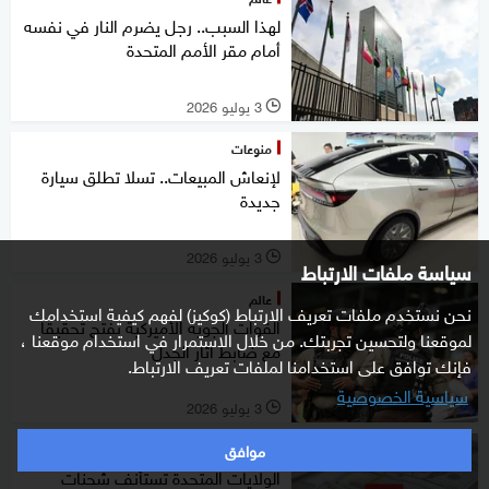
لهذا السبب.. رجل يضرم النار في نفسه
أمام مقر الأمم المتحدة
3 يوليو 2026
l
منوعات
لإنعاش المبيعات.. تسلا تطلق سيارة
جديدة
3 يوليو 2026
l
سياسة ملفات الارتباط
عالم
نحن نستخدم ملفات تعريف الارتباط (كوكيز) لفهم كيفية استخدامك
القوات الجوية الأميركية تفتح تحقيقا
لموقعنا ولتحسين تجربتك. من خلال الاستمرار في استخدام موقعنا ،
مع ضابط أثار الجدل
فإنك توافق على استخدامنا لملفات تعريف الارتباط.
سياسية الخصوصية
3 يوليو 2026
l
موافق
غرفة الأخبار
الولايات المتحدة تستأنف شحنات