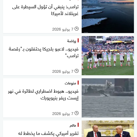
ترامب: ينبغي أن تؤول السيطرة على
غرينلاند لأميركا
7 يوليو 2026
l
رياضة
فيديو.. لاعبو بلجيكا يحتفلون بـ"رقصة
ترامب"
7 يوليو 2026
l
منوعات
فيديو.. هبوط اضطراري لطائرة في نهر
إيست ريفر بنيويورك
7 يوليو 2026
l
عالم
تقرير أميركي يكشف ما يخطط له