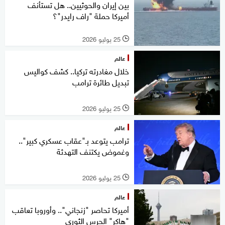
بين إيران والحوثيين.. هل تستأنف
أميركا حملة "راف رايدر"؟
25 يوليو 2026
l
عالم
خلال مغادرته تركيا.. كشف كواليس
تبديل طائرة ترامب
25 يوليو 2026
l
عالم
ترامب يتوعد بـ"عقاب عسكري كبير"..
وغموض يكتنف التهدئة
25 يوليو 2026
l
عالم
أميركا تحاصر "زنجاني".. وأوروبا تعاقب
"هاكر" الحرس الثوري