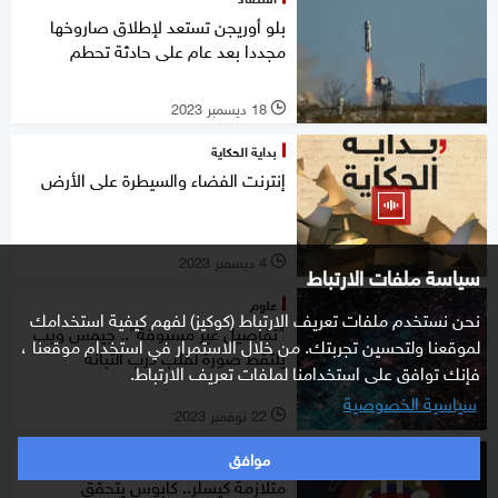
بلو أوريجن تستعد لإطلاق صاروخها
مجددا بعد عام على حادثة تحطم
18 ديسمبر 2023
l
بداية الحكاية
إنترنت الفضاء والسيطرة على الأرض
4 ديسمبر 2023
l
سياسة ملفات الارتباط
علوم
نحن نستخدم ملفات تعريف الارتباط (كوكيز) لفهم كيفية استخدامك
"تفاصيل غير مسبوقة".. جيمس ويب
لموقعنا ولتحسين تجربتك. من خلال الاستمرار في استخدام موقعنا ،
يلتقط صورة لقلب درب التبانة
فإنك توافق على استخدامنا لملفات تعريف الارتباط.
سياسية الخصوصية
22 نوفمبر 2023
l
موافق
فلك كاست
متلازمة كيسلر.. كابوس يتحقق