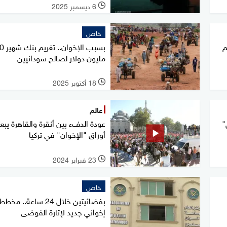
6 ديسمبر 2025
l
خاص
م
بسبب الإخوان.. 
مليون دولار لصالح سودانيين
18 أكتوبر 2025
l
عالم
عودة الدفء بين أنقرة والقاهرة يبعث
"
أوراق "الإخوان" في تركيا
23 فبراير 2024
l
خاص
بفضائيتين خلال 24 ساعة.. مخطط
إخواني جديد لإثارة الفوضى