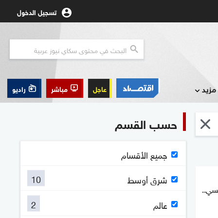
تسجيل الدخول
مزيد
عاجل
مباشر
راديو
حسب القسم
جميع الأقسام
10
شرق أوسط
يسي..
2
عالم