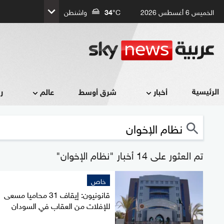
الخميس 6 أغسطس 2026
°C
34
واشنطن
الرئيسية
أخبار
شرق أوسط
عالم
ر
تم العثور على 14 أخبار "نظام الإخوان"
خاص
قانونيون: إيقاف 31 محاميا مسعى
للإفلات من العقاب في السودان