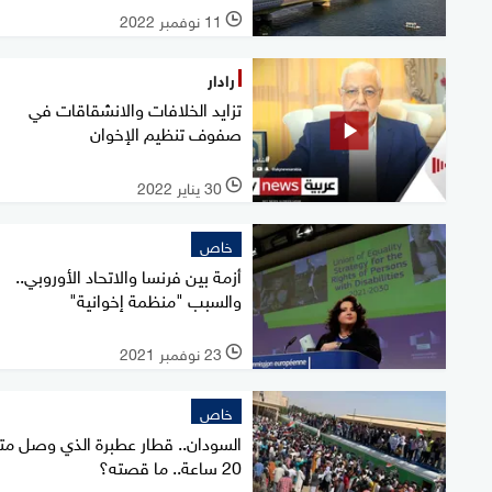
11 نوفمبر 2022
l
رادار
تزايد الخلافات والانشقاقات في
صفوف تنظيم الإخوان
30 يناير 2022
l
خاص
أزمة بين فرنسا والاتحاد الأوروبي..
والسبب "منظمة إخوانية"
23 نوفمبر 2021
l
خاص
السودان.. قطار عطبرة الذي وصل متأ
20 ساعة.. ما قصته؟