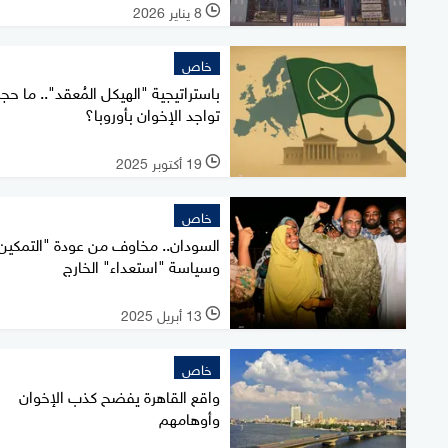
8 يناير 2026
l
خاص
باستراتيجية "الهيكل المُعقد".. ما حج
تواجد الإخوان بأوروبا؟
19 أكتوبر 2025
l
خاص
السودان.. مخاوف من عودة "التمكين
وسياسة "استعداء" الخارج
13 أبريل 2025
l
خاص
واقع القاهرة يفضح كذب الإخوان
وأوهامهم