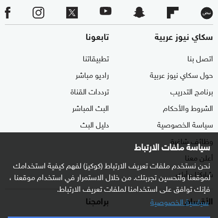
سكاي نيوز عربية
تابعونا
اتصل بنا
تطبيقاتنا
حول سكاي نيوز عربية
راديو مباشر
برنامج التدريب
ترددات القناة
الشروط والأحكام
البث المباشر
سياسة الخصوصية
دليل البث
وظائف شاغرة
سياسة ملفات الارتباط
أعلن معنا
نحن نستخدم ملفات تعريف الارتباط (كوكيز) لفهم كيفية استخدامك
شاركنا برأيك
لموقعنا ولتحسين تجربتك. من خلال الاستمرار في استخدام موقعنا ،
فإنك توافق على استخدامنا لملفات تعريف الارتباط.
الأقسام
برامجنا
سياسية الخصوصية