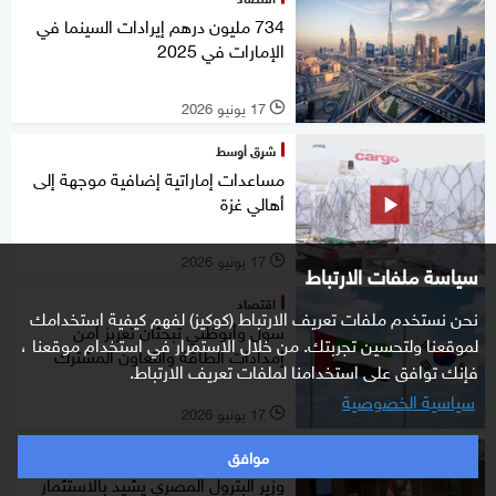
734 مليون درهم إيرادات السينما في
الإمارات في 2025
17 يونيو 2026
l
شرق أوسط
مساعدات إماراتية إضافية موجهة إلى
أهالي غزة
17 يونيو 2026
l
سياسة ملفات الارتباط
اقتصاد
نحن نستخدم ملفات تعريف الارتباط (كوكيز) لفهم كيفية استخدامك
سول وأبوظبي تبحثان تعزيز أمن
لموقعنا ولتحسين تجربتك. من خلال الاستمرار في استخدام موقعنا ،
إمدادات الطاقة والتعاون المشترك
فإنك توافق على استخدامنا لملفات تعريف الارتباط.
سياسية الخصوصية
17 يونيو 2026
l
موافق
اقتصاد
وزير البترول المصري يشيد بالاستثمار