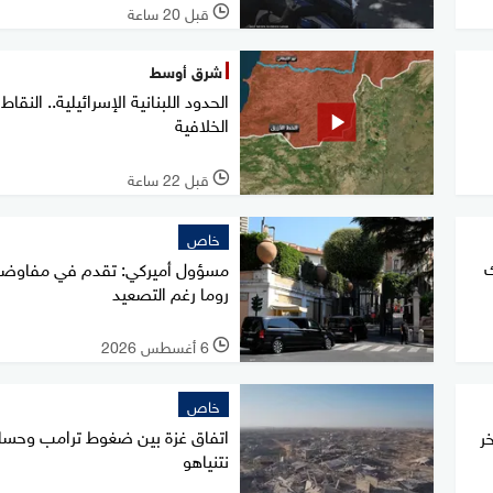
قبل 20 ساعة
l
شرق أوسط
الحدود اللبنانية الإسرائيلية.. النقاط
الخلافية
قبل 22 ساعة
l
خاص
ك
مسؤول أميركي: تقدم في مفاوض
روما رغم التصعيد
6 أغسطس 2026
l
خاص
اتفاق غزة بين ضغوط ترامب وحسا
ر
نتنياهو