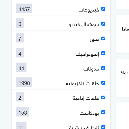
4457
فيديوهات
0
سوشيال فيديو
ماذا
7
صور
4
إنفوغرافيك
44
مدونات
دولة
1998
حلقات تلفزيونية
2
حلقات إذاعية
153
بودكاست
11
تغطية مستمرة