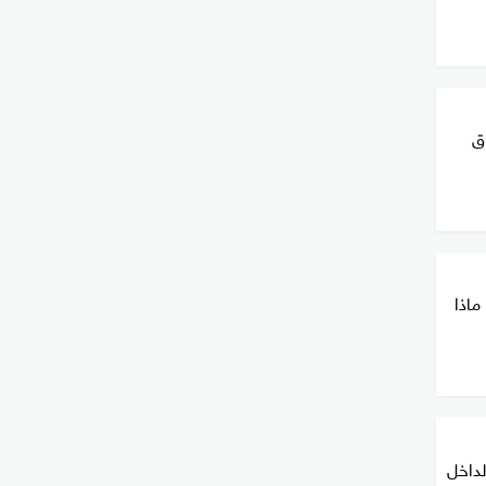
ق
ماذا
لداخل