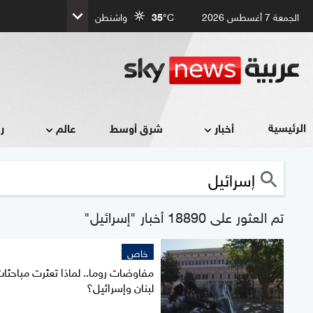
الجمعة 7 أغسطس 2026
°C
35
واشنطن
الرئيسية
أخبار
شرق أوسط
عالم
ر
تم العثور على 18890 أخبار "إسرائيل"
خاص
مفاوضات روما.. لماذا تعثرت مباحثا
لبنان وإسرائيل؟