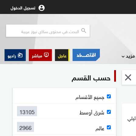
تسجيل الدخول
مزيد
عاجل
مباشر
راديو
حسب القسم
جميع الأقسام
13105
شرق أوسط
ئيلي
2966
عالم