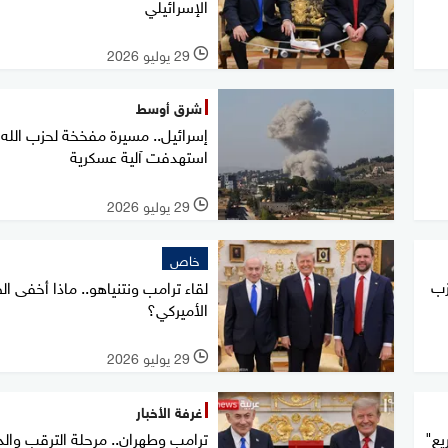
الإسرائيلي
29 يوليو 2026
l
شرق أوسط
إسرائيل.. مسيرة مفخخة لحزب الله
استهدفت آلية عسكرية
29 يوليو 2026
l
خاص
زب
لقاء ترامب ونتنياهو.. ماذا أخفى 
الأميركي؟
29 يوليو 2026
l
غرفة الأخبار
يع"
ترامب وطهران.. مرحلة الترقب والد