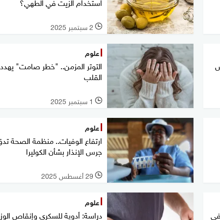
استخدام الزيت في الطهي؟
2 سبتمبر 2025
l
علوم
س
التوتر المزمن.. "خطر صامت" يهد
القلب
1 سبتمبر 2025
l
علوم
ارتفاع الوفيات.. منظمة الصحة تد
جرس الإنذار بشأن الكوليرا
29 أغسطس 2025
l
علوم
في
دراسة: أدوية للسكري وإنقاص الوز