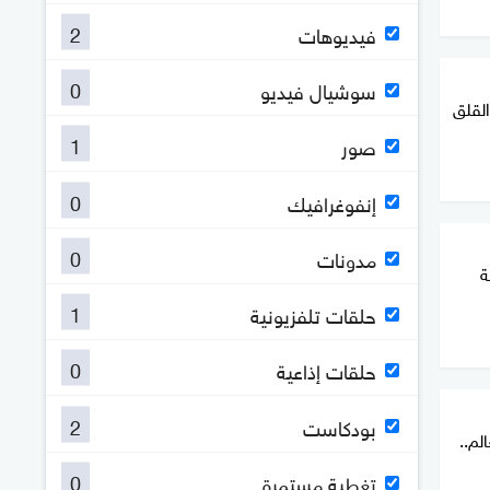
2
فيديوهات
0
سوشيال فيديو
1
صور
0
إنفوغرافيك
0
مدونات
ة
1
حلقات تلفزيونية
0
حلقات إذاعية
2
بودكاست
لم..
0
تغطية مستمرة