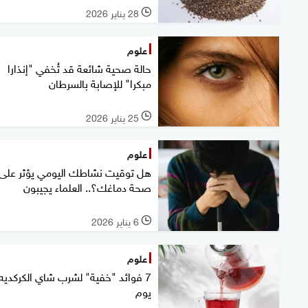
28 يناير 2026
l
علوم
حالة صحية شائعة قد تُخفي "إنذارا
مبكرا" للإصابة بالسرطان
25 يناير 2026
l
علوم
هل توقيت نشاطك اليومي يؤثر على
صحة دماغك؟.. العلماء يجيبون
6 يناير 2026
l
علوم
7 فوائد "خفية" لشرب شاي الكركديه
يوم