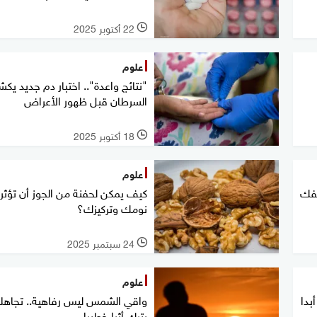
22 أكتوبر 2025
l
علوم
"نتائج واعدة".. اختبار دم جديد ي
السرطان قبل ظهور الأعراض
18 أكتوبر 2025
l
علوم
تفك
كيف يمكن لحفنة من الجوز أن تؤثر
نومك وتركيزك؟
24 سبتمبر 2025
l
علوم
واقي الشمس ليس رفاهية.. تجاهل
يترك أثرا خطيرا