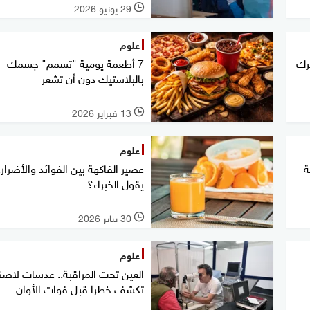
29 يونيو 2026
l
علوم
رك
7 أطعمة يومية "تسمم" جسمك
بالبلاستيك دون أن تشعر
13 فبراير 2026
l
علوم
ة
عصير الفاكهة بين الفوائد والأضرار..
يقول الخبراء؟
30 يناير 2026
l
علوم
العين تحت المراقبة.. عدسات لاص
تكشف خطرا قبل فوات الأوان