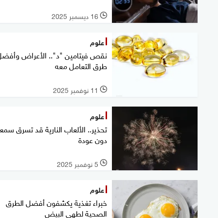
16 ديسمبر 2025
l
علوم
نقص فيتامين "د".. الأعراض وأفضل
طرق التعامل معه
11 نوفمبر 2025
l
علوم
تحذير.. الألعاب النارية قد تسرق سم
دون عودة
5 نوفمبر 2025
l
علوم
خبراء تغذية يكشفون أفضل الطرق
الصحية لطهي البيض