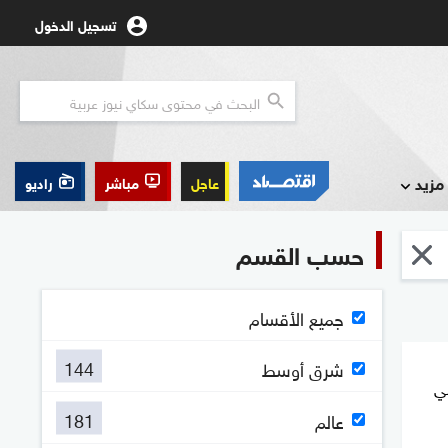
تسجيل الدخول
مزيد
عاجل
مباشر
راديو
حسب القسم
جميع الأقسام
144
شرق أوسط
ي
181
عالم