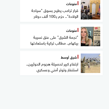
منوعات
قرار ترامب يطيح بسوق "سياحة
الولادة".. حزم بـ100 ألف دولار
منوعات
"نجمة الشرق" على عنق نسيبة
بيكهام.. مطالب تركية باستعادتها
شرق أوسط
ارتفاع كبير لحصيلة هجوم الحوثيين..
استنفار وتوتر أمني وعسكري