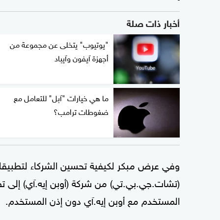
أخبار ذات صلة
"يوتيوب" يتخلى عن مجموعة من
أجهزة آيفون وآيباد
ما هي خيارات "آبل" للتعامل مع
ضغوطات ترامب؟
وفي عرض مبكر لكيفية تحسين الشركاء لتطبيقا
(تشات.جي.بي.تي) من شركة (أوبن إيه.آي) إلى تطبي
المستخدم مع أوبن إيه.آي دون إذن المستخدم.