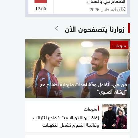
الضمائر في باكستان
12:55
5 أغسطس 2026
l
زوارنا يتصفحون الآن
منوعات
من هي.. تفاعل ومشاهدات مليونية لصلاح مع
"إيشان أكسوي"
منوعات
زفاف رونالدو السبت؟ ماديرا تترقب
وقائمة النجوم تشعل التكهنات